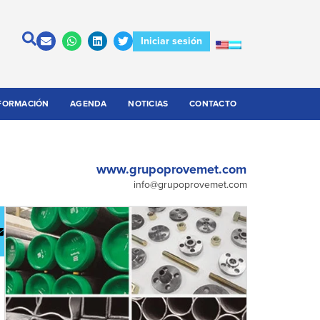
Iniciar sesión
FORMACIÓN
AGENDA
NOTICIAS
CONTACTO
www.grupoprovemet.com
info@grupoprovemet.com
escargar
Contactar
atálogo
a la
empresa