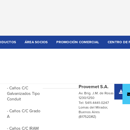
ODUCTOS
ÁREA SOCIOS
PROMOCIÓN COMERCIAL
CENTRO DE 
Provemet S.A.
- Caños C/C
D
Galvanizados Tipo
Av. Brig. J.M. de Rosas
c
1230/1250
Conduit
Tel: 5411-4441-0247
Lomas del Mirador,
- Caños C/C Grado
Buenos Aires
A
(B1752DRZ)
- Caños C/C IRAM