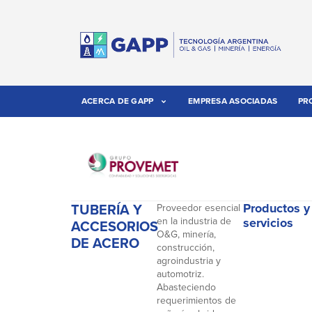
ACERCA DE GAPP
EMPRESA ASOCIADAS
PR
TUBERÍA Y
Productos y
Proveedor esencial
en la industria de
servicios
ACCESORIOS
O&G, minería,
DE ACERO
construcción,
agroindustria y
automotriz.
Abasteciendo
requerimientos de