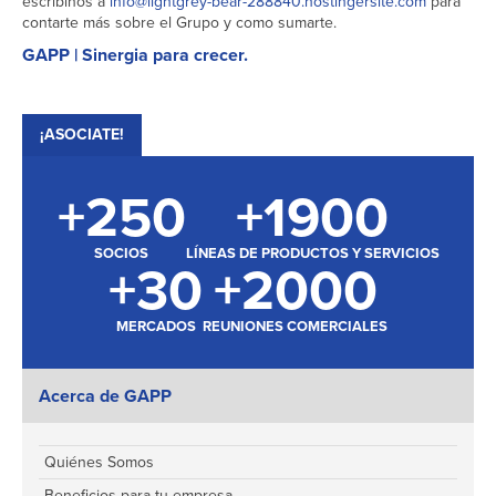
escribinos a
info@lightgrey-bear-288840.hostingersite.com
para
contarte más sobre el Grupo y como sumarte.
GAPP | Sinergia para crecer.
¡ASOCIATE!
+
250
+
1900
SOCIOS
LÍNEAS DE PRODUCTOS Y SERVICIOS
+
30
+
2000
MERCADOS
REUNIONES COMERCIALES
Acerca de GAPP
Quiénes Somos
Beneficios para tu empresa