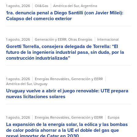
1 agosto, 2026
Oil&Gas
América del Sur
,
Argentina
1ra. denuncia penal a Diego Santilli (con Javier Milei):
Colapso del comercio exterior
1 agosto, 2026
Generación y EERR
,
Otras Energías
Internacional
Goretti Torrella, consejera delegada de Torrella: “El
futuro de la ingeniería industrial pasa, sin duda, por la
construcción industrializada”
1 agosto, 2026
Energías Renovables
,
Generación y EERR
América del Sur
,
Uruguay
Uruguay vuelve a abrir el juego renovable: UTE prepara
nuevas licitaciones solares
1 agosto, 2026
Energías Renovables
,
Generación y EERR
Europa
La expansión de la energía solar, la eólica y las bombas
de calor podría ahorrar a la UE el doble del gas que
prevé importar de Catar en 2030