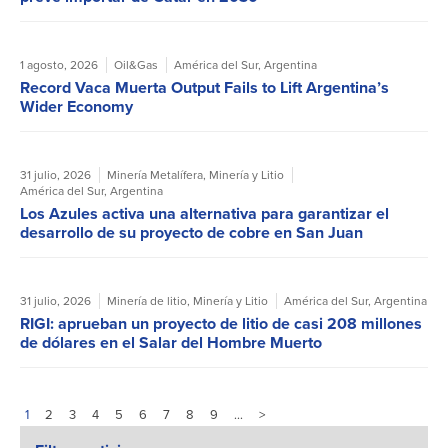
1 agosto, 2026
Oil&Gas
América del Sur
,
Argentina
Record Vaca Muerta Output Fails to Lift Argentina’s
Wider Economy
31 julio, 2026
Minería Metalífera
,
Minería y Litio
América del Sur
,
Argentina
Los Azules activa una alternativa para garantizar el
desarrollo de su proyecto de cobre en San Juan
31 julio, 2026
Minería de litio
,
Minería y Litio
América del Sur
,
Argentina
RIGI: aprueban un proyecto de litio de casi 208 millones
de dólares en el Salar del Hombre Muerto
1
2
3
4
5
6
7
8
9
…
>