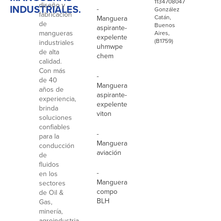
1134708047
diseño y
INDUSTRIALES.
-
González
fabricación
Catán,
Manguera
de
Buenos
aspirante-
mangueras
Aires,
expelente
(B1759)
industriales
uhmwpe
de alta
chem
calidad.
Con más
-
de 40
Manguera
años de
aspirante-
experiencia,
expelente
brinda
viton
soluciones
confiables
-
para la
Manguera
conducción
aviación
de
fluidos
-
en los
Manguera
sectores
compo
de Oil &
BLH
Gas,
minería,
agroindustria