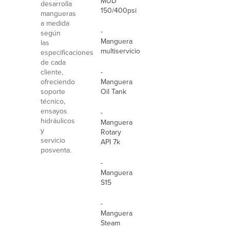
MUD
desarrolla
150/400psi
mangueras
a medida
-
según
Manguera
las
multiservicio
especificaciones
de cada
cliente,
-
ofreciendo
Manguera
soporte
Oil Tank
técnico,
ensayos
-
hidráulicos
Manguera
y
Rotary
servicio
API 7k
posventa.
-
Manguera
S15
-
Manguera
Steam