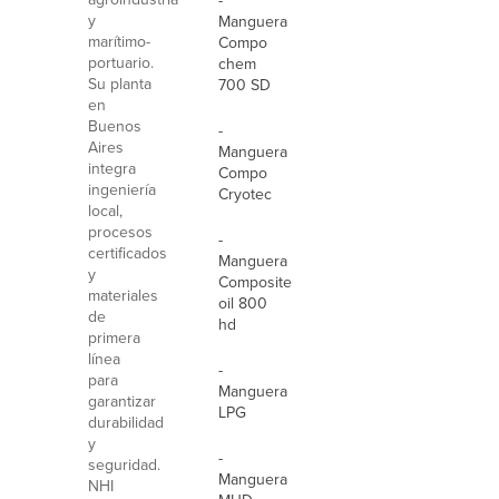
-
y
Manguera
marítimo-
Compo
portuario.
chem
Su planta
700 SD
en
Buenos
-
Aires
Manguera
integra
Compo
ingeniería
Cryotec
local,
procesos
-
certificados
Manguera
y
Composite
materiales
oil 800
de
hd
primera
línea
-
para
Manguera
garantizar
LPG
durabilidad
y
-
seguridad.
Manguera
NHI