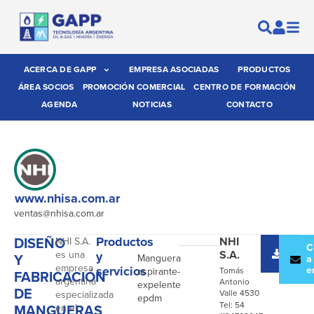
ACERCA DE GAPP
EMPRESA ASOCIADAS
PRODUCTOS
ÁREA SOCIOS
PROMOCIÓN COMERCIAL
CENTRO DE FORMACIÓN
AGENDA
NOTICIAS
CONTACTO
www.nhisa.com.ar
ventas@nhisa.com.ar
DISEÑO
Productos
NHI
NHI S.A.
-
Desc
C
S.A.
es una
y
Y
Manguera
catál
a
empresa
servicios
e
aspirante-
Tomás
FABRICACIÓN
argentina
Antonio
expelente
DE
Valle 4530
especializada
epdm
Tel: 54
MANGUERAS
en el