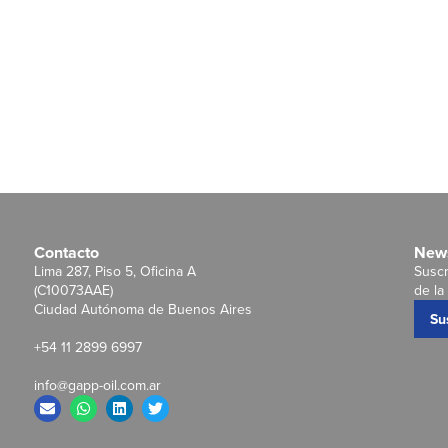
Contacto
News
Lima 287, Piso 5, Oficina A
Suscr
(C10073AAE)
de la 
Ciudad Autónoma de Buenos Aires
Su
+54 11 2899 6997
info@gapp-oil.com.ar