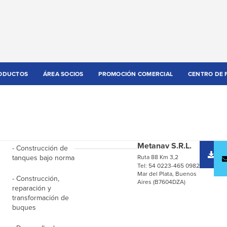
ODUCTOS
ÁREA SOCIOS
PROMOCIÓN COMERCIAL
CENTRO DE 
Metanav S.R.L.
- Construcción de
D
tanques bajo norma
Ruta 88 Km 3,2
c
Tel: 54 0223-465 0982
Mar del Plata, Buenos
- Construcción,
Aires (B7604DZA)
reparación y
transformación de
buques