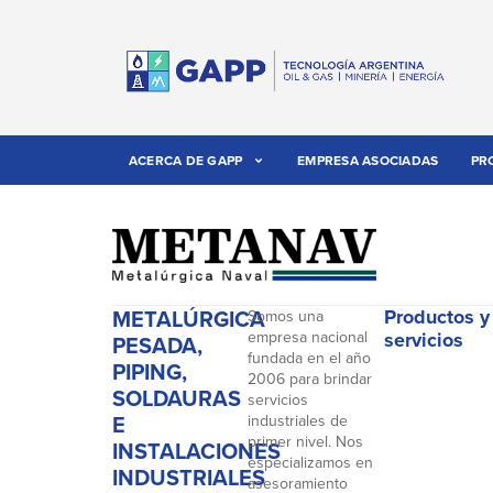
ACERCA DE GAPP
EMPRESA ASOCIADAS
PR
METALÚRGICA
Productos y
Somos una
empresa nacional
servicios
PESADA,
fundada en el año
PIPING,
2006 para brindar
SOLDAURAS
servicios
E
industriales de
primer nivel. Nos
INSTALACIONES
especializamos en
INDUSTRIALES
asesoramiento