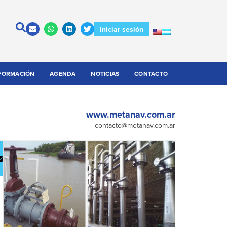
Iniciar sesión
FORMACIÓN
AGENDA
NOTICIAS
CONTACTO
www.metanav.com.ar
contacto@metanav.com.ar
escargar
Contactar
atálogo
a la
empresa