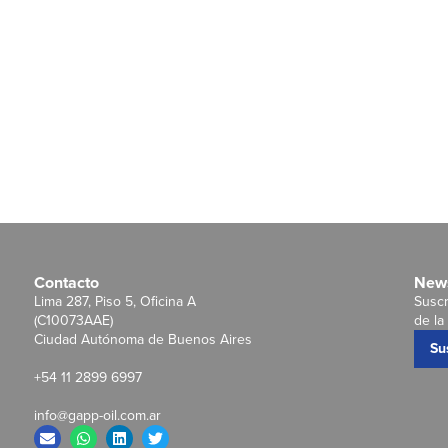
Contacto
News
Lima 287, Piso 5, Oficina A
Suscr
(C10073AAE)
de la 
Ciudad Autónoma de Buenos Aires
Su
+54 11 2899 6997
info@gapp-oil.com.ar