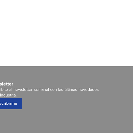
letter
ibite al newsletter semanal con las últimas novedades
Industria.
scribirme