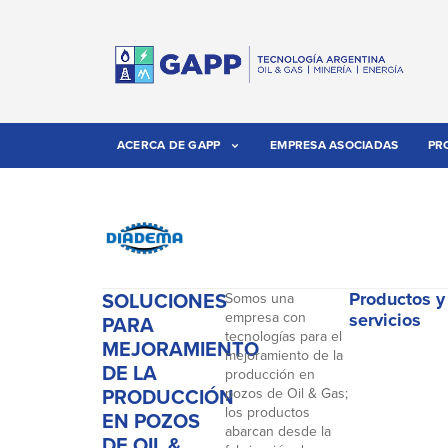
ACERCA DE GAPP
EMPRESA ASOCIADAS
PR
SOLUCIONES
Productos y
Somos una
empresa con
servicios
PARA
tecnologías para el
MEJORAMIENTO
mejoramiento de la
DE LA
producción en
PRODUCCIÓN
pozos de Oil & Gas;
los productos
EN POZOS
abarcan desde la
DE OIL &