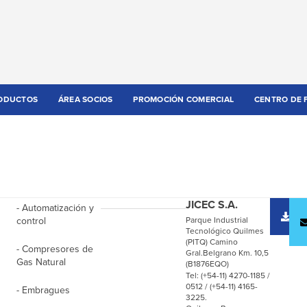
ODUCTOS
ÁREA SOCIOS
PROMOCIÓN COMERCIAL
CENTRO DE 
JICEC S.A.
- Automatización y
D
control
Parque Industrial
c
Tecnológico Quilmes
(PITQ) Camino
- Compresores de
Gral.Belgrano Km. 10,5
Gas Natural
(B1876EQO)
Tel: (+54-11) 4270-1185 /
0512 / (+54-11) 4165-
- Embragues
3225.