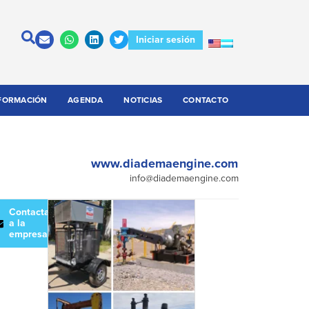
Iniciar sesión
FORMACIÓN
AGENDA
NOTICIAS
CONTACTO
www.diademaengine.com
info@diademaengine.com
escargar
Contactar
atálogo
a la
empresa