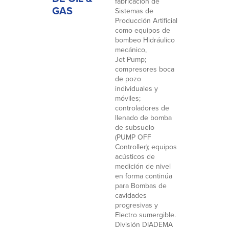
fabricación de
GAS
Sistemas de
Producción Artificial
como equipos de
bombeo Hidráulico
mecánico,
Jet Pump;
compresores boca
de pozo
individuales y
móviles;
controladores de
llenado de bomba
de subsuelo
(PUMP OFF
Controller); equipos
acústicos de
medición de nivel
en forma continúa
para Bombas de
cavidades
progresivas y
Electro sumergible.
División DIADEMA