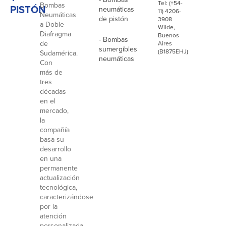
Tel: (+54-
Bombas
PISTÓN
neumáticas
11) 4206-
Neumáticas
de pistón
3908
a Doble
Wilde,
Diafragma
Buenos
- Bombas
de
Aires
sumergibles
(B1875EHJ)
Sudamérica.
neumáticas
Con
más de
tres
décadas
en el
mercado,
la
compañía
basa su
desarrollo
en una
permanente
actualización
tecnológica,
caracterizándose
por la
atención
personalizada,