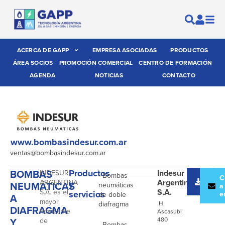
ACERCA DE GAPP
EMPRESA ASOCIADAS
PRODUCTOS
ÁREA SOCIOS
PROMOCIÓN COMERCIAL
CENTRO DE FORMACIÓN
AGENDA
NOTICIAS
CONTACTO
www.bombasindesur.com.ar
ventas@bombasindesur.com.ar
BOMBAS
Productos
Indesur
INDESUR
- Bombas
Desc
C
Argentina
ARGENTINA
y
NEUMÁTICAS
neumáticas
catál
a
S.A.
S.A. es el
servicios
e
de doble
A
mayor
diafragma
H.
DIAFRAGMA
fabricante
Ascasubi
Y
480
de
- Bombas