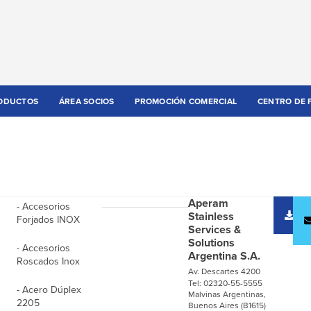
ODUCTOS
ÁREA SOCIOS
PROMOCIÓN COMERCIAL
CENTRO DE 
Aperam
- Accesorios
D
Stainless
Forjados INOX
c
Services &
Solutions
- Accesorios
Argentina S.A.
Roscados Inox
Av. Descartes 4200
Tel: 02320-55-5555
- Acero Dúplex
Malvinas Argentinas,
2205
Buenos Aires (B1615)