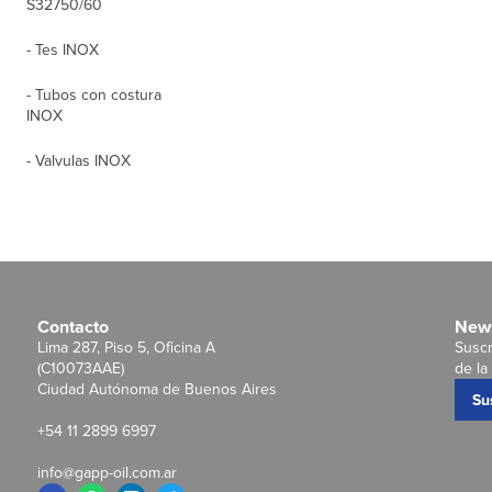
S32750/60
- Tes INOX
- Tubos con costura
INOX
- Valvulas INOX
Contacto
News
Lima 287, Piso 5, Oficina A
Suscr
(C10073AAE)
de la 
Ciudad Autónoma de Buenos Aires
Su
+54 11 2899 6997
info@gapp-oil.com.ar