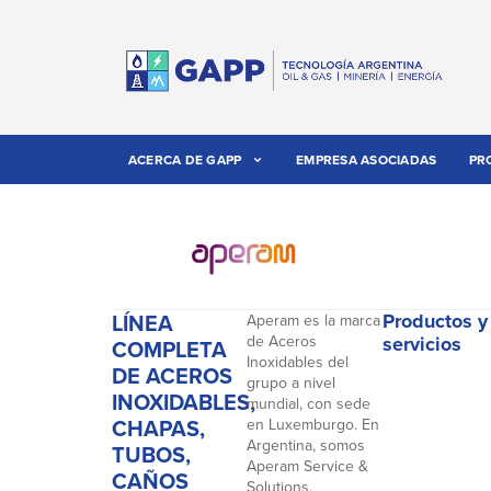
ACERCA DE GAPP
EMPRESA ASOCIADAS
PR
LÍNEA
Productos y
Aperam es la marca
de Aceros
servicios
COMPLETA
Inoxidables del
DE ACEROS
grupo a nivel
INOXIDABLES,
mundial, con sede
CHAPAS,
en Luxemburgo. En
Argentina, somos
TUBOS,
Aperam Service &
CAÑOS
Solutions,