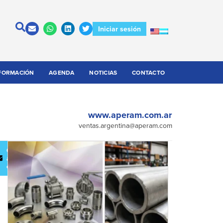
Iniciar sesión
FORMACIÓN
AGENDA
NOTICIAS
CONTACTO
www.aperam.com.ar
ventas.argentina@aperam.com
escargar
Contactar
atálogo
a la
empresa