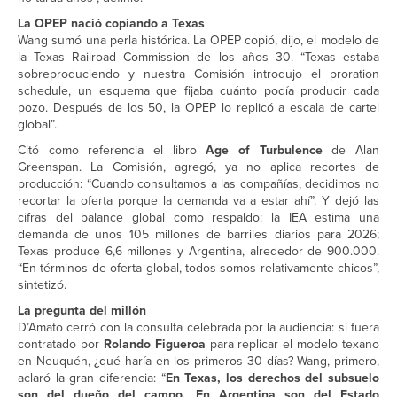
La OPEP nació copiando a Texas
Wang sumó una perla histórica. La OPEP copió, dijo, el modelo de
la Texas Railroad Commission de los años 30. “Texas estaba
sobreproduciendo y nuestra Comisión introdujo el proration
schedule, un esquema que fijaba cuánto podía producir cada
pozo. Después de los 50, la OPEP lo replicó a escala de cartel
global”.
Citó como referencia el libro
Age of Turbulence
de Alan
Greenspan. La Comisión, agregó, ya no aplica recortes de
producción: “Cuando consultamos a las compañías, decidimos no
recortar la oferta porque la demanda va a estar ahí”. Y dejó las
cifras del balance global como respaldo: la IEA estima una
demanda de unos 105 millones de barriles diarios para 2026;
Texas produce 6,6 millones y Argentina, alrededor de 900.000.
“En términos de oferta global, todos somos relativamente chicos”,
sintetizó.
La pregunta del millón
D’Amato cerró con la consulta celebrada por la audiencia: si fuera
contratado por
Rolando Figueroa
para replicar el modelo texano
en Neuquén, ¿qué haría en los primeros 30 días? Wang, primero,
aclaró la gran diferencia: “
En Texas, los derechos del subsuelo
son del dueño del campo. En Argentina son del Estado