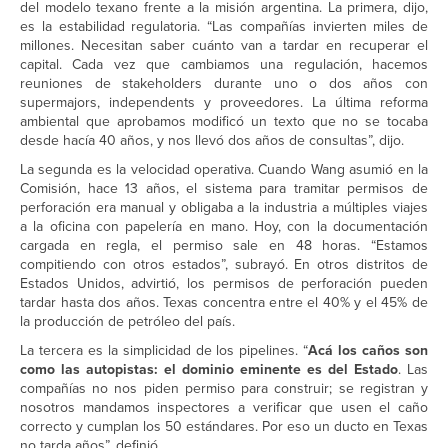
del modelo texano frente a la misión argentina. La primera, dijo,
es la estabilidad regulatoria. “Las compañías invierten miles de
millones. Necesitan saber cuánto van a tardar en recuperar el
capital. Cada vez que cambiamos una regulación, hacemos
reuniones de stakeholders durante uno o dos años con
supermajors, independents y proveedores. La última reforma
ambiental que aprobamos modificó un texto que no se tocaba
desde hacía 40 años, y nos llevó dos años de consultas”, dijo.
La segunda es la velocidad operativa. Cuando Wang asumió en la
Comisión, hace 13 años, el sistema para tramitar permisos de
perforación era manual y obligaba a la industria a múltiples viajes
a la oficina con papelería en mano. Hoy, con la documentación
cargada en regla, el permiso sale en 48 horas. “Estamos
compitiendo con otros estados”, subrayó. En otros distritos de
Estados Unidos, advirtió, los permisos de perforación pueden
tardar hasta dos años. Texas concentra entre el 40% y el 45% de
la producción de petróleo del país.
La tercera es la simplicidad de los pipelines. “
Acá los caños son
como las autopistas: el dominio eminente es del Estado
. Las
compañías no nos piden permiso para construir; se registran y
nosotros mandamos inspectores a verificar que usen el caño
correcto y cumplan los 50 estándares. Por eso un ducto en Texas
no tarda años”, definió.