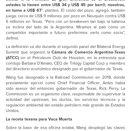
ustedes lo tienen entre US$ 34 y US$ 45 por barril; nosotros,
en torno a US$ 67
”, planteó. El costo del pozo, agregó, también
juega: cerca de US$ 9 millones por pozo en Neuquén contra US$
6 millones en Texas. “Pero con un breakeven tan bajo, la balanza
se inclina del lado de la Argentina. Miramos al país como un
competidor importante a futuro; preferimos verlo como socio”,
definió.
La definición se dio durante el segundo panel del Bilateral Energy
Summit que organizó la
Cámara de Comercio Argentina-Texas
(ATCC)
en el Petroleum Club de Houston, en la entrevista que
condujo Barbara D’Amato, CEO de Trilogy Capital Corp y miembro
del directorio económico designado por el gobernador de Texas.
Wang fue designado a la Railroad Commission en 2018, donde
previamente ejerció como Chief Financial Officer. Antes había
sido asesor del entonces gobernador de Texas, Rick Perry. La
Commission es un organismo clave, responsable de supervisar la
actividad del upstream, los ductos, los servicios técnicos y la
regulación ambiental del estado petrolero más grande de Estados
Unidos.
La receta texana para Vaca Muerta
Sobre la base de esa oficina estatal, Wang desplegó las claves