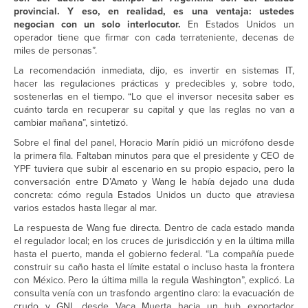
provincial. Y eso, en realidad, es una ventaja: ustedes
negocian con un solo interlocutor.
En Estados Unidos un
operador tiene que firmar con cada terrateniente, decenas de
miles de personas”.
La recomendación inmediata, dijo, es invertir en sistemas IT,
hacer las regulaciones prácticas y predecibles y, sobre todo,
sostenerlas en el tiempo. “Lo que el inversor necesita saber es
cuánto tarda en recuperar su capital y que las reglas no van a
cambiar mañana”, sintetizó.
Sobre el final del panel, Horacio Marín pidió un micrófono desde
la primera fila. Faltaban minutos para que el presidente y CEO de
YPF tuviera que subir al escenario en su propio espacio, pero la
conversación entre D’Amato y Wang le había dejado una duda
concreta: cómo regula Estados Unidos un ducto que atraviesa
varios estados hasta llegar al mar.
La respuesta de Wang fue directa. Dentro de cada estado manda
el regulador local; en los cruces de jurisdicción y en la última milla
hasta el puerto, manda el gobierno federal. “La compañía puede
construir su caño hasta el límite estatal o incluso hasta la frontera
con México. Pero la última milla la regula Washington”, explicó. La
consulta venía con un trasfondo argentino claro: la evacuación de
crudo y GNL desde Vaca Muerta hacia un hub exportador