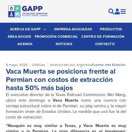
ACERCA DE GAPP
EMPRESA ASOCIADAS
PRODUCTOS
ÁREA SOCIOS
PROMOCIÓN COMERCIAL
CENTRO DE FORMACIÓN
AGENDA
NOTICIAS
CONTACTO
8 mayo, 2026
Oil&Gas
América del Sur
,
Argentina
Fuente: Info Estación
Vaca Muerta se posiciona frente al
Permian con costos de extracción
hasta 50% más bajos
El executive director de la Texas Railroad Commission, Wei Wang,
ubicó este domingo a
Vaca Muerta
como una cuenca con
ventaja estructural sobre la de Permian, su play vecino y la mayor
formación shale de Estados Unidos. La medida que usó fue la del
costo de extracción.
“Neuquén es muy similar a Texas, y Vaca Muerta es muy
similar a la Permian. La gran diferencia es el breakeven: