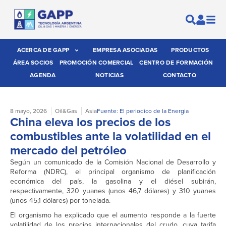
ACERCA DE GAPP
EMPRESA ASOCIADAS
PRODUCTOS
ÁREA SOCIOS
PROMOCIÓN COMERCIAL
CENTRO DE FORMACIÓN
AGENDA
NOTICIAS
CONTACTO
8 mayo, 2026
Oil&Gas
Asia
Fuente: El periodico de la Energia
China eleva los precios de los
combustibles ante la volatilidad en el
mercado del petróleo
Según un comunicado de la Comisión Nacional de Desarrollo y
Reforma (NDRC), el principal organismo de planificación
económica del país, la gasolina y el diésel subirán,
respectivamente, 320 yuanes (unos 46,7 dólares) y 310 yuanes
(unos 45,1 dólares) por tonelada.
El organismo ha explicado que el aumento responde a la fuerte
volatilidad de los precios internacionales del crudo, cuya tarifa