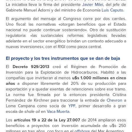
La iniciativa lleva la firma del presidente
Javier Milei
, del jefe de
Gabinete Manuel Adorni y del ministro de Economía
Luis Caputo
.
El argumento del mensaje al Congreso corre por dos carriles.
Uno fiscal: las normativas «otorgan beneficios que el Estado
nacional no puede continuar sosteniendo». Otro de sustitución
regulatoria: «las sustanciales reformas legislativas llevadas
adelante en el sector energético brindan un contexto adecuado a
nuevas inversiones», con el RIGI como pieza central.
El proyecto y los tres instrumentos que se dan de baja
El
Decreto 929/2013
creó el Régimen de Promoción de
Inversión para la Explotación de Hidrocarburos. Habilitó a las
compañías que invirtieran al menos
u$s 1.000 millones en cinco
años
a disponer libremente del 20% de su producción para
exportación y a quedar exentas de retenciones sobre ese tramo.
La norma fue firmada por la entonces presidenta Cristina
Fernández de Kirchner para traccionar la entrada de
Chevron
a
Loma Campana como socia de
YPF
, primer desarrollo a gran
escala de
shale oil
en
Vaca Muerta
.
Los
artículos 19 a 22 de la Ley 27.007
de 2014 ampliaron esos
beneficios a proyectos con inversión acumulada de u$s 250
millones en tres años, con foco en el
offshore
del Mar Argentino.