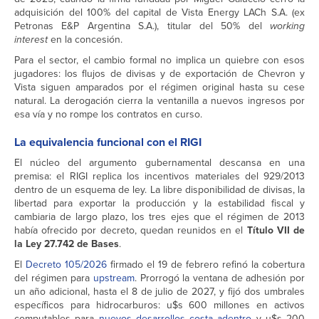
adquisición del 100% del capital de Vista Energy LACh S.A. (ex
Petronas E&P Argentina S.A.), titular del 50% del
working
interest
en la concesión.
Para el sector, el cambio formal no implica un quiebre con esos
jugadores: los flujos de divisas y de exportación de Chevron y
Vista siguen amparados por el régimen original hasta su cese
natural. La derogación cierra la ventanilla a nuevos ingresos por
esa vía y no rompe los contratos en curso.
La equivalencia funcional con el RIGI
El núcleo del argumento gubernamental descansa en una
premisa: el RIGI replica los incentivos materiales del 929/2013
dentro de un esquema de ley. La libre disponibilidad de divisas, la
libertad para exportar la producción y la estabilidad fiscal y
cambiaria de largo plazo, los tres ejes que el régimen de 2013
había ofrecido por decreto, quedan reunidos en el
Título VII de
la Ley 27.742 de Bases
.
El
Decreto 105/2026
firmado el 19 de febrero refinó la cobertura
del régimen para
upstream
. Prorrogó la ventana de adhesión por
un año adicional, hasta el 8 de julio de 2027, y fijó dos umbrales
específicos para hidrocarburos: u$s 600 millones en activos
computables para
nuevos desarrollos costa adentro
y u$s 200