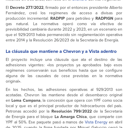
El
Decreto 277/2022
, firmado por el entonces presidente Alberto
Fernández, creó los regímenes de acceso a divisas por
producción incremental:
RADPIP
para petróleo y
RADPIGN
para
gas natural. La normativa operó como vía efectiva de
previsibilidad cambiaria durante 2022 y 2023, en un escenario en
que el 929/2013 había permanecido sin reglamentación operativa
entre 2014 y la Resolución 26/2023 de la Secretaría de Energía.
La cláusula que mantiene a Chevron y a Vista adentro
El proyecto incluye una cláusula que ata el destino de las
adhesiones vigentes: «los proyectos ya aprobados bajo esos
regímenes conservarán sus beneficios hasta que se configure
alguna de las causales de cese previstas en la normativa
original».
En los hechos, las adhesiones operativas al 929/2013 son
acotadas. Chevron las mantiene desde el desembarco original
en
Loma Campana
, la concesión que opera con YPF como socia
local y que es el principal productor de hidrocarburos del país.
Petronas accedió por la
Resolución 799/2022
de la Secretaría
de Energía para el bloque
La Amarga Chica
, que comparte con
YPF al 50%. Ese paquete pasó a manos de
Vista Energy
en abril
de 2025, cuando la firma fundada por Miguel Galuccio cerró la