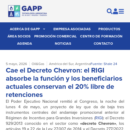
ACERCA DE GAPP
EMPRESA ASOCIADAS
PRODUCTOS
ÁREA SOCIOS
PROMOCIÓN COMERCIAL
CENTRO DE FORMACIÓN
AGENDA
NOTICIAS
CONTACTO
5 mayo, 2026
Oil&Gas
América del Sur
,
Argentina
Fuente: Shale 24
Cae el Decreto Chevron: el RIGI
absorbe la función y los beneficiarios
actuales conservan el 20% libre de
retenciones
El Poder Ejecutivo Nacional remitió al Congreso, la noche del
lunes 4 de mayo, un proyecto de ley que da de baja tres
instrumentos centrales del andamiaje promocional anterior al
Régimen de Incentivo para Grandes Inversiones (
RIGI
): el Decreto
929/2013 conocido en el sector como
«decreto Chevron»
, los
artículos 19 a 22 de la Ley 27.007 de 2014 y el Decreto 277/2022.