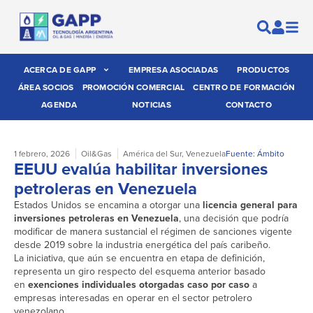
ACERCA DE GAPP
EMPRESA ASOCIADAS
PRODUCTOS
ÁREA SOCIOS
PROMOCIÓN COMERCIAL
CENTRO DE FORMACIÓN
AGENDA
NOTICIAS
CONTACTO
1 febrero, 2026
Oil&Gas
América del Sur
,
Venezuela
Fuente: Ámbito
EEUU evalúa habilitar inversiones
petroleras en Venezuela
Estados Unidos se encamina a otorgar una
licencia general para
inversiones petroleras en Venezuela
, una decisión que podría
modificar de manera sustancial el régimen de sanciones vigente
desde 2019 sobre la industria energética del país caribeño.
La iniciativa, que aún se encuentra en etapa de definición,
representa un giro respecto del esquema anterior basado
en
exenciones individuales otorgadas caso por caso
a
empresas interesadas en operar en el sector petrolero
venezolano.