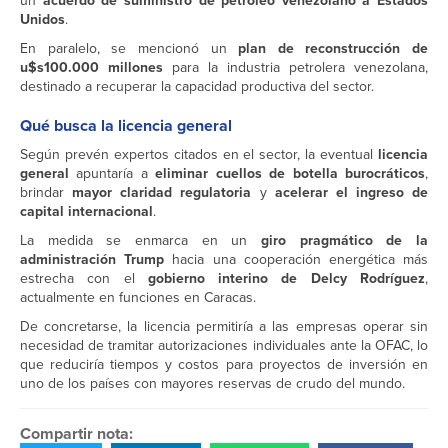
un
acuerdo de suministro de petróleo venezolano a Estados
Unidos
.
En paralelo, se mencionó un
plan de reconstrucción de
u$s100.000 millones
para la industria petrolera venezolana,
destinado a recuperar la capacidad productiva del sector.
Qué busca la licencia general
Según prevén expertos citados en el sector, la eventual
licencia
general
apuntaría a
eliminar cuellos de botella burocráticos
,
brindar
mayor claridad regulatoria
y
acelerar el ingreso de
capital internacional
.
La medida se enmarca en un
giro pragmático de la
administración Trump
hacia una cooperación energética más
estrecha con el
gobierno interino de Delcy Rodríguez
,
actualmente en funciones en Caracas.
De concretarse, la licencia permitiría a las empresas operar sin
necesidad de tramitar autorizaciones individuales ante la OFAC, lo
que reduciría tiempos y costos para proyectos de inversión en
uno de los países con mayores reservas de crudo del mundo.
Compartir nota: