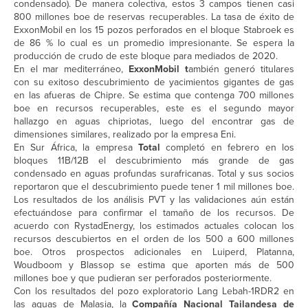
condensado). De manera colectiva, estos 3 campos tienen casi
800 millones boe de reservas recuperables. La tasa de éxito de
ExxonMobil en los 15 pozos perforados en el bloque Stabroek es
de 86 % lo cual es un promedio impresionante. Se espera la
producción de crudo de este bloque para mediados de 2020.
En el mar mediterráneo,
ExxonMobil t
ambién generó titulares
con su exitoso descubrimiento de yacimientos gigantes de gas
en las afueras de Chipre. Se estima que contenga 700 millones
boe en recursos recuperables, este es el segundo mayor
hallazgo en aguas chipriotas, luego del encontrar gas de
dimensiones similares, realizado por la empresa Eni.
En Sur África, la empresa
Total
completó en febrero en los
bloques 11B/12B el descubrimiento más grande de gas
condensado en aguas profundas surafricanas. Total y sus socios
reportaron que el descubrimiento puede tener 1 mil millones boe.
Los resultados de los análisis PVT y las validaciones aún están
efectuándose para confirmar el tamaño de los recursos. De
acuerdo con RystadEnergy, los estimados actuales colocan los
recursos descubiertos en el orden de los 500 a 600 millones
boe. Otros prospectos adicionales en Luiperd, Platanna,
Woudboom y Blassop se estima que aporten más de 500
millones boe y que pudieran ser perforados posteriormente.
Con los resultados del pozo exploratorio Lang Lebah-1RDR2 en
las aguas de Malasia, la
Compañía Nacional Tailandesa de