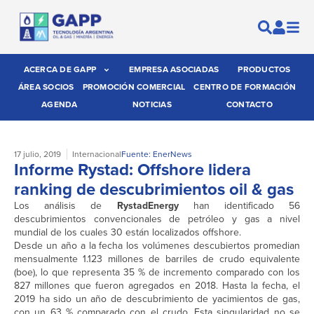
ACERCA DE GAPP
EMPRESA ASOCIADAS
PRODUCTOS
ÁREA SOCIOS
PROMOCIÓN COMERCIAL
CENTRO DE FORMACIÓN
AGENDA
NOTICIAS
CONTACTO
17 julio, 2019
Internacional
Fuente: EnerNews
Informe Rystad: Offshore lidera
ranking de descubrimientos oil & gas
Los análisis de
RystadEnergy
han identificado 56
descubrimientos convencionales de petróleo y gas a nivel
mundial de los cuales 30 están localizados offshore.
Desde un año a la fecha los volúmenes descubiertos promedian
mensualmente 1.123 millones de barriles de crudo equivalente
(boe), lo que representa 35 % de incremento comparado con los
827 millones que fueron agregados en 2018. Hasta la fecha, el
2019 ha sido un año de descubrimiento de yacimientos de gas,
con un 63 % comparado con el crudo. Esta singularidad no se