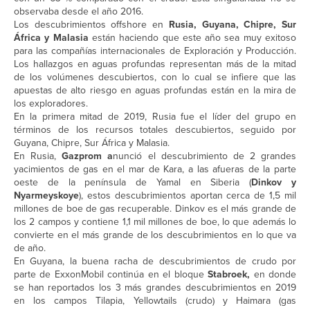
observaba desde el año 2016.
Los descubrimientos offshore en
Rusia, Guyana, Chipre, Sur
África y Malasia
están haciendo que este año sea muy exitoso
para las compañías internacionales de Exploración y Producción.
Los hallazgos en aguas profundas representan más de la mitad
de los volúmenes descubiertos, con lo cual se infiere que las
apuestas de alto riesgo en aguas profundas están en la mira de
los exploradores.
En la primera mitad de 2019, Rusia fue el líder del grupo en
términos de los recursos totales descubiertos, seguido por
Guyana, Chipre, Sur África y Malasia.
En Rusia,
Gazprom a
nunció el descubrimiento de 2 grandes
yacimientos de gas en el mar de Kara, a las afueras de la parte
oeste de la península de Yamal en Siberia (
Dinkov y
Nyarmeyskoye
), estos descubrimientos aportan cerca de 1,5 mil
millones de boe de gas recuperable. Dinkov es el más grande de
los 2 campos y contiene 1,1 mil millones de boe, lo que además lo
convierte en el más grande de los descubrimientos en lo que va
de año.
En Guyana, la buena racha de descubrimientos de crudo por
parte de ExxonMobil continúa en el bloque
Stabroek,
en donde
se han reportados los 3 más grandes descubrimientos en 2019
en los campos Tilapia, Yellowtails (crudo) y Haimara (gas