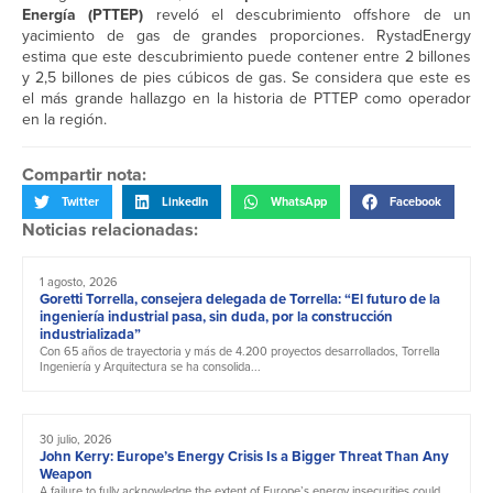
Energía (PTTEP)
reveló el descubrimiento offshore de un
yacimiento de gas de grandes proporciones. RystadEnergy
estima que este descubrimiento puede contener entre 2 billones
y 2,5 billones de pies cúbicos de gas. Se considera que este es
el más grande hallazgo en la historia de PTTEP como operador
en la región.
Compartir nota:
Twitter
LinkedIn
WhatsApp
Facebook
Noticias relacionadas:
1 agosto, 2026
Goretti Torrella, consejera delegada de Torrella: “El futuro de la
ingeniería industrial pasa, sin duda, por la construcción
industrializada”
Con 65 años de trayectoria y más de 4.200 proyectos desarrollados, Torrella
Ingeniería y Arquitectura se ha consolida...
30 julio, 2026
John Kerry: Europe’s Energy Crisis Is a Bigger Threat Than Any
Weapon
A failure to fully acknowledge the extent of Europe’s energy insecurities could