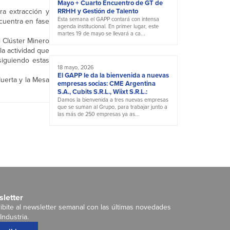
Mayo + Cuarto Encuentro de GT de
ra extracción y
RRHH y Gestión de Talento
Esta semana el GAPP contará con intensa
ncuentra en fase
agenda institucional. En primer lugar, este
martes 19 de mayo se llevará a ca...
l Clúster Minero
la actividad que
siguiendo estas
18 mayo, 2026
El GAPP le da la bienvenida a nuevas
Muerta y la Mesa
empresas socias: CME Argentina
S.A., Cubits S.R.L., Wiixt S.R.L.:
Damos la bienvenida a tres nuevas empresas
que se suman al Grupo, para trabajar junto a
las más de 250 empresas ya as...
letter
ibite al newsletter semanal con las últimas novedades
Industria.