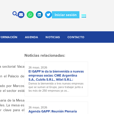
Iniciar sesión
FORMACIÓN
AGENDA
NOTICIAS
CONTACTO
Noticias relacionadas:
a sectorial Vaca
26 mayo, 2026
El GAPP le da la bienvenida a nuevas
empresas socias: CME Argentina
n el Palacio de
S.A., Cubits S.R.L., Wiixt S.R.L.:
Damos la bienvenida a tres nuevas empresas
tado por Marcos
que se suman al Grupo, para trabajar junto a
 el sector está
las más de 250 empresas ya as...
aria de la Mesa
ales. La mesa es
26 mayo, 2026
r clave para el
Agenda GAPP: Reunión Plenaria