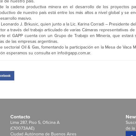
rte de nuestro país.
es de la cadena productiva minera en el desarrollo de los proyectos pa
oductivo de nuestro país está entre los más altos a nivel global y se e
esarrollo masivo.
Leonardo J. Brkusic, quien junto a la Lic. Karina Corradi – Presidente de
tor a través del trabajo articulado de varias Cámaras representativas de 
arte el GAPP cuenta con un Grupo de Trabajo en Minería, que estará 
gías de las empresas argentinas.
e sectorial Oil & Gas, fomentando la participación en la Mesa de Vaca 
mación esperamos su consulta en info@gapp.com.ar.
cebook
Contacto
News
Lima 287, Piso 5, Oficina A
Suscr
(C10073AAE)
de la 
Ciudad Autónoma de Buenos Aires