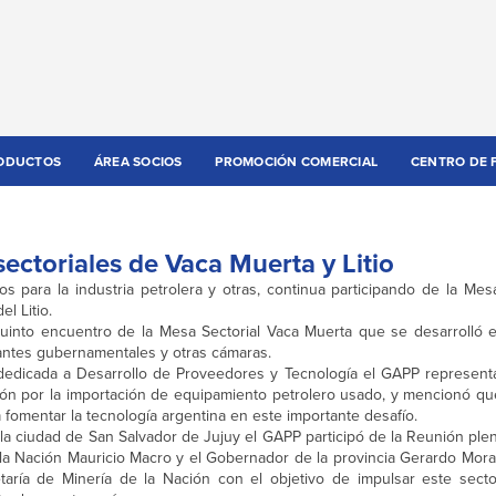
ODUCTOS
ÁREA SOCIOS
PROMOCIÓN COMERCIAL
CENTRO DE 
ectoriales de Vaca Muerta y Litio
s para la industria petrolera y otras, continua participando de la Mes
l Litio.
uinto encuentro de la Mesa Sectorial Vaca Muerta que se desarrolló e
tantes gubernamentales y otras cámaras.
 dedicada a Desarrollo de Proveedores y Tecnología el GAPP represen
ón por la importación de equipamiento petrolero usado, y mencionó que
omentar la tecnología argentina en este importante desafío.
a ciudad de San Salvador de Jujuy el GAPP participó de la Reunión plen
 de la Nación Mauricio Macro y el Gobernador de la provincia Gerardo Mor
taría de Minería de la Nación con el objetivo de impulsar este secto