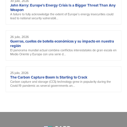
30 julio, 2026
John Kerry: Europe’s Energy Crisis Is a Bigger Threat Than Any
Weapon
A failure to fully acknowledge the extent of Europe’s energy insecurities could
lead to national security vulnerabili...
26 julio, 2026
Guerras, cuellos de botella económicos y su impacto en nuestra
región
El panorama mundial actual combina conflictos interestatales de gran escala en
Medio Oriente y Europa con una serie d...
25 julio, 2026
The Carbon Capture Boom Is Starting to Crack
Carbon capture and storage (CCS) technology grew in popularity during the
Covid-19 pandemic as several governments an...