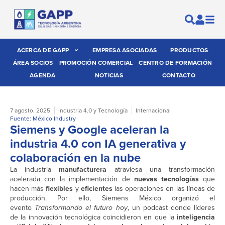
ACERCA DE GAPP
EMPRESA ASOCIADAS
PRODUCTOS
ÁREA SOCIOS
PROMOCIÓN COMERCIAL
CENTRO DE FORMACIÓN
AGENDA
NOTICIAS
CONTACTO
7 agosto, 2025
Industria 4.0 y Tecnología
Internacional
Fuente: México Industry
Siemens y Google aceleran la
industria 4.0 con IA generativa y
colaboración en la nube
La industria
manufacturera
atraviesa una transformación
acelerada con la implementación de
nuevas tecnologías
que
hacen más
flexibles
y
eficientes
las operaciones en las líneas de
producción. Por ello, Siemens México organizó el
evento
Transformando el futuro hoy
, un podcast donde líderes
de la innovación tecnológica coincidieron en que la
inteligencia