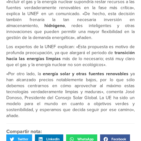
«Incluir el gas y la energía nuclear supondría restar recursos a las
fuentes verdaderamente renovables en la fase más crítica»,
explica la UNEF en un comunicado. «De hecho, esta decisión
también frenaría la tan necesaria inversión en
almacenamiento,
hidrógeno
, redes inteligentes y otras
innovaciones que pueden permitir una mayor flexibilidad en la
gestión de la demanda energética», añaden.
Los expertos de la UNEF explican: «Esta propuesta es motivo de
profunda preocupación, ya que alargará el periodo de
transición
hacia las energías limpias
más de lo necesario; está muy claro
que el gas y la energía nuclear no son ecológicos».
«Por otro lado, la
energía solar y otras fuentes renovables
ya
han alcanzado precios notablemente bajos, por lo que sólo
debemos centrarnos en cómo aprovechar al máximo estas
tecnologías verdaderamente limpias y maduras», comenta José
Donoso, Presidente del Consejo Solar Global. La UE ha sido un
modelo para el mundo en cuanto a objetivos verdes y
sostenibilidad, y esperamos que decida seguir por ese camino»,
añade.
Compartir nota:
Twitter
LinkedIn
WhatsApp
Facebook