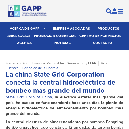
ACERCA DE GAPP
EMPRESA ASOCIADAS
PRODUCTOS
ÁREA SOCIOS
PROMOCIÓN COMERCIAL
CENTRO DE FORMACIÓN
AGENDA
NOTICIAS
CONTACTO
5 enero, 2022
Energías Renovables
,
Generación y EERR
Asia
Fuente: El Periódico de la Energía
La china State Grid Corporation
conecta la central hidroeléctrica de
bombeo más grande del mundo
State Grid Corp of China,
la eléctrica estatal más grande del
país, ha puesto en funcionamiento hace unos días la planta de
energía hidroeléctrica de almacenamiento por bombeo más
grande del mundo.
La central eléctrica de almacenamiento por bombeo Fengning
de 3,6 gigavatios
, que consta de 12 unidades de turbina-bomba