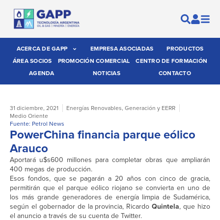
ACERCA DE GAPP
EMPRESA ASOCIADAS
PRODUCTOS
ÁREA SOCIOS
PROMOCIÓN COMERCIAL
CENTRO DE FORMACIÓN
AGENDA
NOTICIAS
CONTACTO
31 diciembre, 2021
Energías Renovables
,
Generación y EERR
Medio Oriente
Fuente: Petrol News
PowerChina financia parque eólico
Arauco
Aportará u$s600 millones para completar obras que ampliarán
400 megas de producción.
Esos fondos, que se pagarán a 20 años con cinco de gracia,
permitirán que el parque eólico riojano se convierta en uno de
los más grande generadores de energía limpia de Sudamérica,
según el gobernador de la provincia, Ricardo
Quintela
, que hizo
el anuncio a través de su cuenta de Twitter.