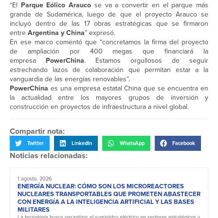
“El
Parque Eólico Arauco
se va a convertir en el parque más
grande de Sudamérica, luego de que el proyecto Arauco se
incluyó dentro de las 17 obras estratégicas que se firmaron
entre
Argentina y China
” expresó.
En ese marco comentó que “concretamos la firma del proyecto
de ampliación por 400 megas que financiará la
empresa
PowerChina
. Estamos orgullosos de seguir
estrechando lazos de colaboración que permitan estar a la
vanguardia de las energías renovables”.
PowerChina
es una empresa estatal China que se encuentra en
la actualidad entre los mayores grupos de inversión y
construcción en proyectos de infraestructura a nivel global.
Compartir nota:
Twitter
LinkedIn
WhatsApp
Facebook
Noticias relacionadas:
1 agosto, 2026
ENERGÍA NUCLEAR: CÓMO SON LOS MICROREACTORES
NUCLEARES TRANSPORTABLES QUE PROMETEN ABASTECER
CON ENERGÍA A LA INTELIGENCIA ARTIFICIAL Y LAS BASES
MILITARES
La tecnología busca garantizar el suministro eléctrico en sectores estratégicos y