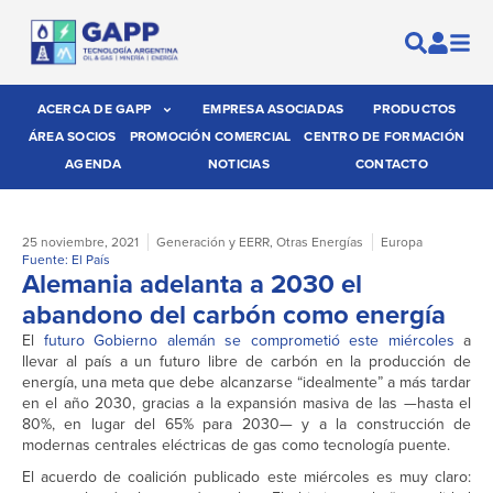
ACERCA DE GAPP
EMPRESA ASOCIADAS
PRODUCTOS
ÁREA SOCIOS
PROMOCIÓN COMERCIAL
CENTRO DE FORMACIÓN
AGENDA
NOTICIAS
CONTACTO
25 noviembre, 2021
Generación y EERR
,
Otras Energías
Europa
Fuente: El País
Alemania adelanta a 2030 el
abandono del carbón como energía
El
futuro Gobierno alemán se comprometió este miércoles
a
llevar al país a un futuro libre de carbón en la producción de
energía, una meta que debe alcanzarse “idealmente” a más tardar
en el año 2030, gracias a la expansión masiva de las —hasta el
80%, en lugar del 65% para 2030— y a la construcción de
modernas centrales eléctricas de gas como tecnología puente.
El acuerdo de coalición publicado este miércoles es muy claro: