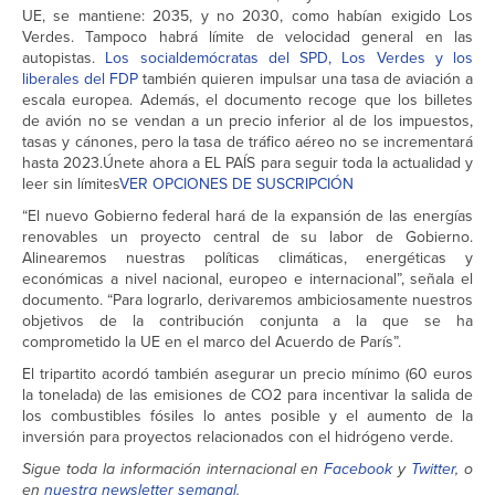
UE, se mantiene: 2035, y no 2030, como habían exigido Los
Verdes. Tampoco habrá límite de velocidad general en las
autopistas.
Los socialdemócratas del SPD, Los Verdes y los
liberales del FDP
también quieren impulsar una tasa de aviación a
escala europea. Además, el documento recoge que los billetes
de avión no se vendan a un precio inferior al de los impuestos,
tasas y cánones, pero la tasa de tráfico aéreo no se incrementará
hasta 2023.Únete ahora a EL PAÍS para seguir toda la actualidad y
leer sin límites
VER OPCIONES DE SUSCRIPCIÓN
“El nuevo Gobierno federal hará de la expansión de las energías
renovables un proyecto central de su labor de Gobierno.
Alinearemos nuestras políticas climáticas, energéticas y
económicas a nivel nacional, europeo e internacional”, señala el
documento. “Para lograrlo, derivaremos ambiciosamente nuestros
objetivos de la contribución conjunta a la que se ha
comprometido la UE en el marco del Acuerdo de París”.
El tripartito acordó también asegurar un precio mínimo (60 euros
la tonelada) de las emisiones de CO2 para incentivar la salida de
los combustibles fósiles lo antes posible y el aumento de la
inversión para proyectos relacionados con el hidrógeno verde.
Sigue toda la información internacional en
Facebook
y
Twitter
, o
en
nuestra newsletter semanal
.