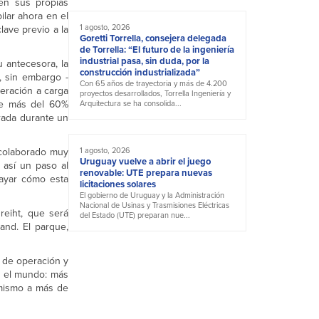
en sus propias
lar ahora en el
1 agosto, 2026
lave previo a la
Goretti Torrella, consejera delegada
de Torrella: “El futuro de la ingeniería
industrial pasa, sin duda, por la
 antecesora, la
construcción industrializada”
, sin embargo -
Con 65 años de trayectoria y más de 4.200
eración a carga
proyectos desarrollados, Torrella Ingeniería y
 de más del 60%
Arquitectura se ha consolida...
erada durante un
 colaborado muy
1 agosto, 2026
Uruguay vuelve a abrir el juego
 así un paso al
renovable: UTE prepara nuevas
rayar cómo esta
licitaciones solares
El gobierno de Uruguay y la Administración
Nacional de Usinas y Trasmisiones Eléctricas
reiht, que será
del Estado (UTE) preparan nue...
and. El parque,
s de operación y
o el mundo: más
 mismo a más de