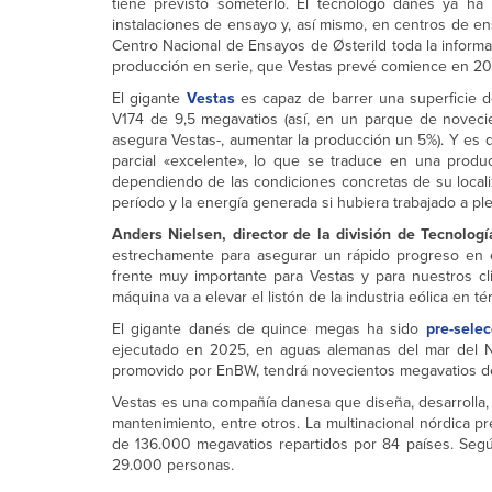
tiene previsto someterlo. El tecnólogo danés ya ha
instalaciones de ensayo y, así mismo, en centros de e
Centro Nacional de Ensayos de Østerild toda la informac
producción en serie, que Vestas prevé comience en 20
El gigante
Vestas
es capaz de barrer una superficie
V174 de 9,5 megavatios (así, en un parque de novec
asegura Vestas-, aumentar la producción un 5%). Y es 
parcial «excelente», lo que se traduce en una prod
dependiendo de las condiciones concretas de su localiz
período y la energía generada si hubiera trabajado a ple
Anders Nielsen, director de la división de Tecnolog
estrechamente para asegurar un rápido progreso en e
frente muy importante para Vestas y para nuestros cli
máquina va a elevar el listón de la industria eólica en t
El gigante danés de quince megas ha sido
pre-sele
ejecutado en 2025, en aguas alemanas del mar del Nor
promovido por EnBW, tendrá novecientos megavatios d
Vestas es una compañía danesa que diseña, desarrolla, f
mantenimiento, entre otros. La multinacional nórdica 
de 136.000 megavatios repartidos por 84 países. Segú
29.000 personas.