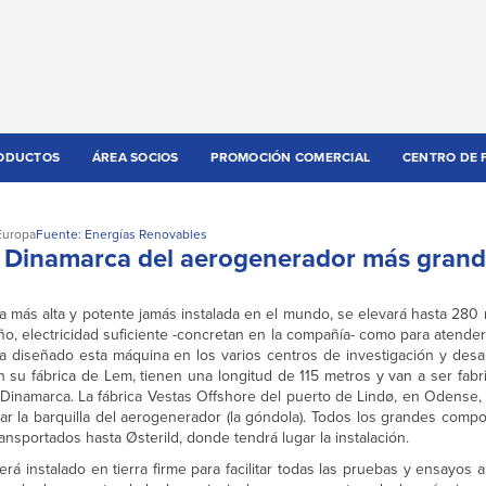
ODUCTOS
ÁREA SOCIOS
PROMOCIÓN COMERCIAL
CENTRO DE 
Europa
Fuente: Energías Renovables
en Dinamarca del aerogenerador más grand
la más alta y potente jamás instalada en el mundo, se elevará hasta 280
año, electricidad suficiente -concretan en la compañía- como para atend
 diseñado esta máquina en los varios centros de investigación y desar
 su fábrica de Lem, tienen una longitud de 115 metros y van a ser fabr
 Dinamarca. La fábrica Vestas Offshore del puerto de Lindø, en Odense, 
lar la barquilla del aerogenerador (la góndola). Todos los grandes com
portados hasta Østerild, donde tendrá lugar la instalación.
erá instalado en tierra firme para facilitar todas las pruebas y ensayos 