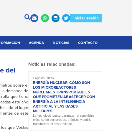
Iniciar sesión
FORMACIÓN
AGENDA
NOTICIAS
CONTACTO
Noticias relacionadas:
e del
1 agosto, 2026
ENERGÍA NUCLEAR: CÓMO SON
 metros sobre el
LOS MICROREACTORES
er la demanda de
NUCLEARES TRANSPORTABLES
rollo que tiene
QUE PROMETEN ABASTECER CON
ENERGÍA A LA INTELIGENCIA
icadas este año
ARTIFICIAL Y LAS BASES
ha sido el lugar
MILITARES
ponentes de este
La tecnología busca garantizar el suministro
eléctrico en sectores estratégicos y podría
transformar el desarrollo de...
a los que Vestas