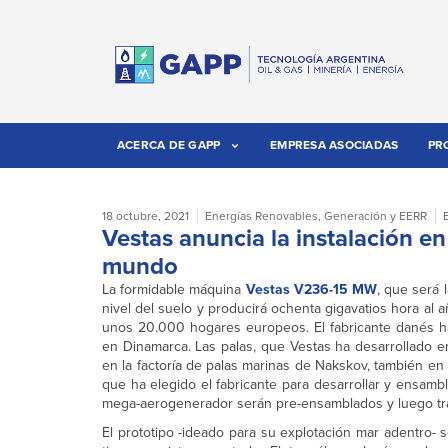
ACERCA DE GAPP
EMPRESA ASOCIADAS
PR
18 octubre, 2021
Energías Renovables
,
Generación y EERR
Vestas anuncia la instalación 
mundo
La formidable máquina
Vestas V236-15 MW
, que será 
nivel del suelo y producirá ochenta gigavatios hora al 
unos 20.000 hogares europeos. El fabricante danés ha
en Dinamarca. Las palas, que Vestas ha desarrollado en
en la factoría de palas marinas de Nakskov, también en
que ha elegido el fabricante para desarrollar y ensamb
mega-aerogenerador serán pre-ensamblados y luego trans
El prototipo -ideado para su explotación mar adentro- s