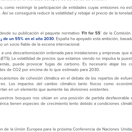
, como restringir la participación de entidades cuyas emisiones no est
 Así se conseguiría reducir la volatilidad y rebajar el precio de la tonel
desde su publicación el paquete normativo ‘
Fit for 55
’ de la Comisión
O
de un 55% en el año 2030
. España ha apoyado esta ambición, basada
2
un socio fiable de la escena internacional.
a una descarbonización ordenada para instalaciones y empresas que e
ETS). La volatilidad de precios que estamos viendo no impulsa la pues
Además, puede provocar fugas de carbono. Es necesario atajar los 
ades de CO2 por encima de lo que estimado para 2030.
ecanismos de cohesión climática en el debate de los repartos de esfuer
res. Los impactos del cambio climático tanto físicos como económ
rtan en un elemento que aumente las divisiones existentes.
uestros bosques nos sitúan en una posición de partida desfavorable 
rica tienen especies de crecimiento lento debido a condiciones climáti
ión de la Unión Europea para la próxima Conferencia de Naciones Unid