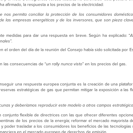
ha afirmado, la respuesta a los precios de la electricidad:
 nos permita conciliar la protección de los consumidores doméstico
o de las empresas energéticas y de los inversores, que son pieza clav
te medidas para dar una respuesta en breve. Según ha explicado: “
A
onales
”.
en el orden del día de la reunión del Consejo había sido solicitada por E
en las consecuencias de “
un rally nunca visto
” en los precios del gas.
nseguir una respuesta europea conjunta es la creación de una platafor
 reservas estratégicas de gas que permitan mitigar la exposición a las f
cunas y deberíamos reproducir este modelo a otros campos estratégico
onjunto flexible de directrices con las que ofrecer diferentes opcione
entinas de los precios de la energía; reformar el mercado mayorista de
 y poder trasladar a los consumidores los beneficios de las tecnología
 financiera en el mercado europeo de derechos de emisión.