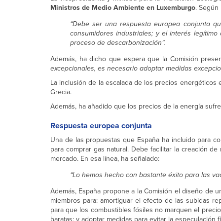
Ministros de Medio Ambiente en Luxemburgo
. Según 
“Debe ser una respuesta europea conjunta que
consumidores industriales; y el interés legítim
proceso de descarbonización”.
Además, ha dicho que espera que la Comisión presen
excepcionales, es necesario adoptar medidas excepci
La inclusión de la escalada de los precios energéticos 
Grecia.
Además, ha añadido que los precios de la energía sufr
Respuesta europea conjunta
Una de las propuestas que España ha incluido para co
para comprar gas natural. Debe facilitar la creación de
mercado. En esa línea, ha señalado:
“Lo hemos hecho con bastante éxito para las va
Además, España propone a la Comisión el diseño de un c
miembros para: amortiguar el efecto de las subidas rep
para que los combustibles fósiles no marquen el precio
baratas; y adoptar medidas para evitar la especulación