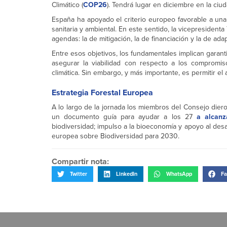
Climático (
COP26
). Tendrá lugar en diciembre en la ciu
España ha apoyado el criterio europeo favorable a una 
sanitaria y ambiental. En este sentido, la vicepresiden
agendas: la de mitigación, la de financiación y la de ad
Entre esos objetivos, los fundamentales implican garan
asegurar la viabilidad con respecto a los compromiso
climática. Sin embargo, y más importante, es permitir el 
Estrategia Forestal Europea
A lo largo de la jornada los miembros del Consejo dier
un documento guía para ayudar a los 27
a alcan
biodiversidad; impulso a la bioeconomía y apoyo al desar
europea sobre Biodiversidad para 2030.
Compartir nota:
Twitter
LinkedIn
WhatsApp
Fa