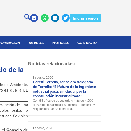
Iniciar sesión
FORMACIÓN
AGENDA
NOTICIAS
CONTACTO
Noticias relacionadas:
io de la
1 agosto, 2026
Goretti Torrella, consejera delegada
 Medio Ambiente.
de Torrella: “El futuro de la ingeniería
ivo es que la UE
industrial pasa, sin duda, por la
construcción industrializada”
Con 65 años de trayectoria y más de 4.200
 creación de una
proyectos desarrollados, Torrella Ingeniería y
Arquitectura se ha consolida...
ibles fósiles no
rices flexibles
1 agosto, 2026
n el
Consejo de