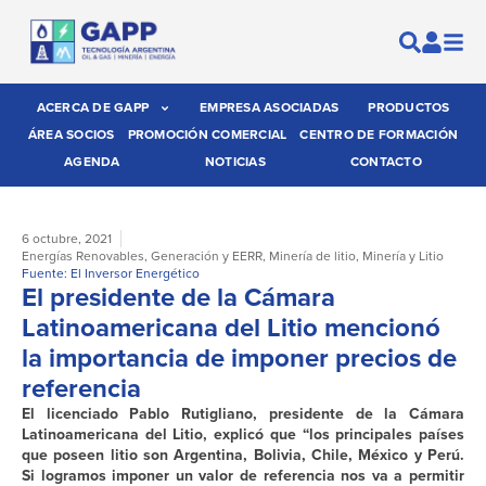
ACERCA DE GAPP
EMPRESA ASOCIADAS
PRODUCTOS
ÁREA SOCIOS
PROMOCIÓN COMERCIAL
CENTRO DE FORMACIÓN
AGENDA
NOTICIAS
CONTACTO
6 octubre, 2021
Energías Renovables
,
Generación y EERR
,
Minería de litio
,
Minería y Litio
Fuente: El Inversor Energético
El presidente de la Cámara
Latinoamericana del Litio mencionó
la importancia de imponer precios de
referencia
El licenciado Pablo Rutigliano, presidente de la Cámara
Latinoamericana del Litio, explicó que “los principales países
que poseen litio son Argentina, Bolivia, Chile, México y Perú.
Si logramos imponer un valor de referencia nos va a permitir