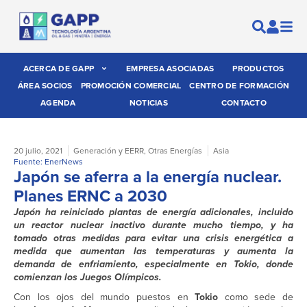
ACERCA DE GAPP
EMPRESA ASOCIADAS
PRODUCTOS
ÁREA SOCIOS
PROMOCIÓN COMERCIAL
CENTRO DE FORMACIÓN
AGENDA
NOTICIAS
CONTACTO
20 julio, 2021
Generación y EERR
,
Otras Energías
Asia
Fuente: EnerNews
Japón se aferra a la energía nuclear.
Planes ERNC a 2030
Japón ha reiniciado plantas de energía adicionales, incluido
un reactor nuclear inactivo durante mucho tiempo, y ha
tomado otras medidas para evitar una crisis energética a
medida que aumentan las temperaturas y aumenta la
demanda de enfriamiento, especialmente en Tokio, donde
comienzan los Juegos Olímpicos.
Con los ojos del mundo puestos en
Tokio
como sede de