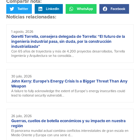
Compartir nota:
Twitter
LinkedIn
WhatsApp
Facebook
Noticias relacionadas:
1 agosto, 2026
Goretti Torrella, consejera delegada de Torrella: “El futuro de la
ingeniería industrial pasa, sin duda, por la construcción
industrializada”
Con 65 años de trayectoria y más de 4.200 proyectos desarrollados, Torrella
Ingeniería y Arquitectura se ha consolida...
30 julio, 2026
John Kerry: Europe’s Energy Crisis Is a Bigger Threat Than Any
Weapon
A failure to fully acknowledge the extent of Europe’s energy insecurities could
lead to national security vulnerabili...
26 julio, 2026
Guerras, cuellos de botella económicos y su impacto en nuestra
región
El panorama mundial actual combina conflictos interestatales de gran escala en
Medio Oriente y Europa con una serie d...