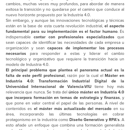
cambios, muchas veces muy profundos, para abordar de manera
exitosa la transición y no quedarse por el camino que conduce al
nuevo horizonte propuesto por la Industria 4.0.
Sin embargo, y aunque las innovaciones tecnológicas y técnicas
están en la base de esta cuarta revolución industrial,
el aspecto
fundamental para su implementación es el factor humano
. Es
indispensable
contar con profesionales especializados
que
sean capaces de identificar las necesidades de cada empresa u
organización y sean
capaces de implementar los procesos
necesarios
para responder a estas y liderar el cambio
tecnológico y organizativo que requiere la transición hacia un
modelo de Industria 4.0.
El principal problema que plantea el panorama actual es la
falta de este perfil profesional
, razón por la cual el
Máster en
Industria 4.0: Transformación Industrial Digital de la
Universidad Internacional de Valencia-VIU
tiene hoy más
relevancia que nunca. Se trata del
único máster en Industria 4.0
que incorpora formación en temas de estrategia y finanzas
, y
que pone en valor central el papel de las personas. A nivel de
contenidos es
el máster más actualizado del mercado
en su
área, incorporando las últimas tecnologías en cobrar
protagonismo en la industria como
Diseño Generativo y RPA’s
. A
esto añade un enfoque que combina una formación generalista