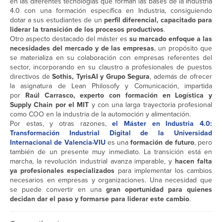
en las diferentes tecnologías que forman las bases de la Industria
4.0 con una formación específica en Industria, consiguiendo
dotar a sus estudiantes de un
perfil diferencial, capacitado para
liderar la transición de los procesos productivos
.
Otro aspecto destacado del máster es
su marcado enfoque a las
necesidades del mercado y de las empresas
, un propósito que
se materializa en su colaboración con empresas referentes del
sector, incorporando en su claustro a profesionales de puestos
directivos de
Sothis, TyrisAI y Grupo Segura
, además de ofrecer
la asignatura de Lean Philosofy y Comunicación, impartida
por
Raúl Carrasco, experto con formación en Logística y
Supply Chain por el MIT
y con una larga trayectoria profesional
como COO en la industria de la automoción y alimentación.
Por estas, y otras razones,
el Máster en Industria 4.0:
Transformación Industrial Digital de la Universidad
Internacional de Valencia-VIU
es una
formación de futuro
, pero
también de un presente muy inmediato. La transición está en
marcha, la revolución industrial avanza imparable, y
hacen falta
ya profesionales especializados
para implementar los cambios
necesarios en empresas y organizaciones. Una necesidad que
se puede convertir en una
gran oportunidad para quienes
decidan dar el paso y formarse para liderar este cambio
.