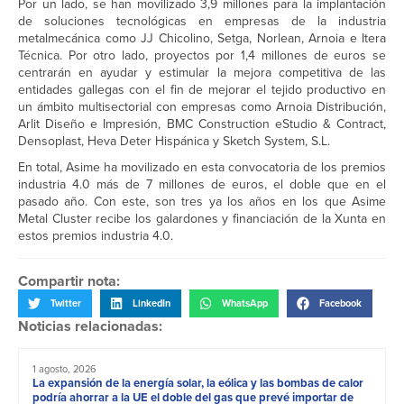
Por un lado, se han movilizado 3,9 millones para la implantación
de soluciones tecnológicas en empresas de la industria
metalmecánica como JJ Chicolino, Setga, Norlean, Arnoia e Itera
Técnica. Por otro lado, proyectos por 1,4 millones de euros se
centrarán en ayudar y estimular la mejora competitiva de las
entidades gallegas con el fin de mejorar el tejido productivo en
un ámbito multisectorial con empresas como Arnoia Distribución,
Arlit Diseño e Impresión, BMC Construction eStudio & Contract,
Densoplast, Heva Deter Hispánica y Sketch System, S.L.
En total, Asime ha movilizado en esta convocatoria de los premios
industria 4.0 más de 7 millones de euros, el doble que en el
pasado año. Con este, son tres ya los años en los que Asime
Metal Cluster recibe los galardones y financiación de la Xunta en
estos premios industria 4.0.
Compartir nota:
Twitter
LinkedIn
WhatsApp
Facebook
Noticias relacionadas:
1 agosto, 2026
La expansión de la energía solar, la eólica y las bombas de calor
podría ahorrar a la UE el doble del gas que prevé importar de