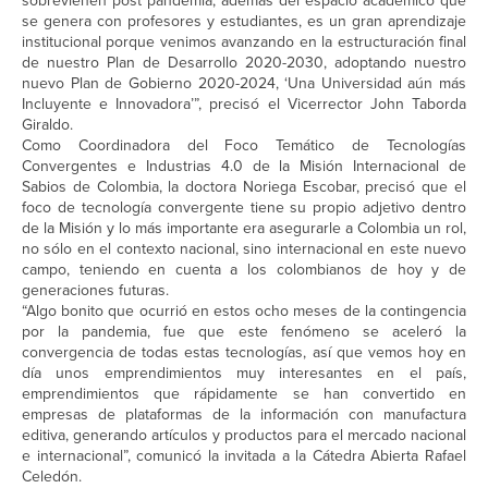
sobrevienen post pandemia, además del espacio académico que
se genera con profesores y estudiantes, es un gran aprendizaje
institucional porque venimos avanzando en la estructuración final
de nuestro Plan de Desarrollo 2020-2030, adoptando nuestro
nuevo Plan de Gobierno 2020-2024, ‘Una Universidad aún más
Incluyente e Innovadora’”, precisó el Vicerrector John Taborda
Giraldo.
Como Coordinadora del Foco Temático de Tecnologías
Convergentes e Industrias 4.0 de la Misión Internacional de
Sabios de Colombia, la doctora Noriega Escobar, precisó que el
foco de tecnología convergente tiene su propio adjetivo dentro
de la Misión y lo más importante era asegurarle a Colombia un rol,
no sólo en el contexto nacional, sino internacional en este nuevo
campo, teniendo en cuenta a los colombianos de hoy y de
generaciones futuras.
“Algo bonito que ocurrió en estos ocho meses de la contingencia
por la pandemia, fue que este fenómeno se aceleró la
convergencia de todas estas tecnologías, así que vemos hoy en
día unos emprendimientos muy interesantes en el país,
emprendimientos que rápidamente se han convertido en
empresas de plataformas de la información con manufactura
editiva, generando artículos y productos para el mercado nacional
e internacional”, comunicó la invitada a la Cátedra Abierta Rafael
Celedón.