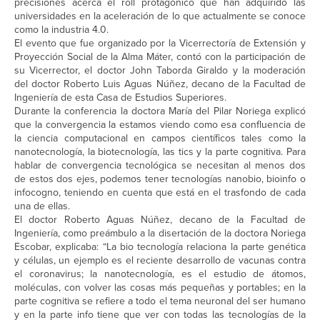
precisiones acerca el roll protagónico que han adquirido las
universidades en la aceleración de lo que actualmente se conoce
como la industria 4.0.
El evento que fue organizado por la Vicerrectoría de Extensión y
Proyección Social de la Alma Máter, contó con la participación de
su Vicerrector, el doctor John Taborda Giraldo y la moderación
del doctor Roberto Luis Aguas Núñez, decano de la Facultad de
Ingeniería de esta Casa de Estudios Superiores.
Durante la conferencia la doctora María del Pilar Noriega explicó
que la convergencia la estamos viendo como esa confluencia de
la ciencia computacional en campos científicos tales como la
nanotecnología, la biotecnología, las tics y la parte cognitiva. Para
hablar de convergencia tecnológica se necesitan al menos dos
de estos dos ejes, podemos tener tecnologías nanobio, bioinfo o
infocogno, teniendo en cuenta que está en el trasfondo de cada
una de ellas.
El doctor Roberto Aguas Núñez, decano de la Facultad de
Ingeniería, como preámbulo a la disertación de la doctora Noriega
Escobar, explicaba: “La bio tecnología relaciona la parte genética
y células, un ejemplo es el reciente desarrollo de vacunas contra
el coronavirus; la nanotecnología, es el estudio de átomos,
moléculas, con volver las cosas más pequeñas y portables; en la
parte cognitiva se refiere a todo el tema neuronal del ser humano
y en la parte info tiene que ver con todas las tecnologías de la