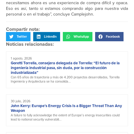
necesitamos ahora es una experiencia de compra difícil y opaca.
Eso es así, tanto si estamos comprando algo para nuestra vida
personal o en el trabajo”, concluye Camplejohn.
Compartir nota:
Twitter
LinkedIn
WhatsApp
Facebook
Noticias relacionadas:
1 agosto, 2026
Goretti Torrella, consejera delegada de Torrella: “El futuro de la
ingeniería industrial pasa, sin duda, por la construcción
industrializada”
Con 65 años de trayectoria y más de 4.200 proyectos desarrollados, Torrella
Ingeniería y Arquitectura se ha consolida...
30 julio, 2026
John Kerry: Europe’s Energy Crisis Is a Bigger Threat Than Any
Weapon
A failure to fully acknowledge the extent of Europe’s energy insecurities could
lead to national security vulnerabili...