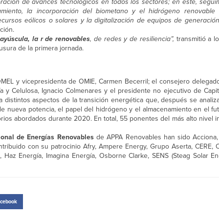
ación de avances tecnológicos en todos los sectores; en este, segui
amiento, la incorporación del biometano y el hidrógeno renovable
recursos eólicos o solares y la digitalización de equipos de generació
ción.
ayúscula, la r de renovables
, de redes y de resiliencia”,
transmitió a l
usura de la primera jornada.
 OMEL y vicepresidenta de OMIE, Carmen Becerril; el consejero delegad
 y Celulosa, Ignacio Colmenares y el presidente no ejecutivo de Capit
 distintos aspectos de la transición energética que, después se analiz
e nueva potencia, el papel del hidrógeno y el almacenamiento en el fut
rios abordados durante 2020. En total, 55 ponentes del más alto nivel in
ional de Energías Renovables
de APPA Renovables han sido Acciona, 
tribuido con su patrocinio Afry, Ampere Energy, Grupo Aserta, CERE, C
, Haz Energía, Imagina Energía, Osborne Clarke, SENS (Steag Solar Ene
cebook