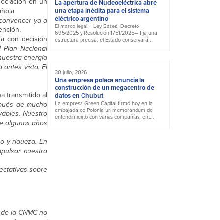
sociación en un
La apertura de Nucleoeléctrica abre
añola.
una etapa inédita para el sistema
eléctrico argentino
 convencer ya a
El marco legal —Ley Bases, Decreto
ención.
695/2025 y Resolución 1751/2025— fija una
úa con decisión
estructura precisa: el Estado conservará...
 Plan Nacional
nuestra energía
antes vista. El
30 julio, 2026
Una empresa polaca anuncia la
construcción de un megacentro de
ha transmitido al
datos en Chubut
spués de mucho
La empresa Green Capital firmó hoy en la
embajada de Polonia un memorándum de
vables. Nuestro
entendimiento con varias compañías, ent...
te algunos años
o y riqueza. En
mpulsar nuestra
ectativas sobre
a de la CNMC no