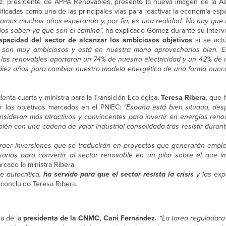
z, presidente de APPA Renovables, presentó la nueva imagen de la A
ficadas como una de las principales vías para reactivar la economía esp
levamos muchos años esperando y, por fin, es una realidad. No hay que
dos saben ya que son el camino”,
ha explicado Gómez durante su interv
apacidad del sector de alcanzar los ambiciosos objetivos
si se act
 son muy ambiciosos y está en nuestra mano aprovecharlos bien. El
 las renovables aportarán un 74% de nuestra electricidad y un 42% de 
ez años para cambiar nuestro modelo energético de una forma nunca 
enta cuarta y ministra para la Transición Ecológica,
Teresa Ribera
, que 
ar los objetivos marcados en el PNIEC:
“España está bien situada, de
onsideran más atractivos y convincentes para invertir en energías reno
ién con una cadena de valor industrial consolidada tras resistir duran
aer inversiones que se traducirán en proyectos que generarán emple
rios para convertir al sector renovable en un pilar sobre el que i
cado la ministra Ribera.
e autocrítica,
ha servido para que el sector resista la crisis
y las exp
a concluido Teresa Ribera.
ia de la
presidenta de la CNMC, Cani Fernández.
“La tarea regulador