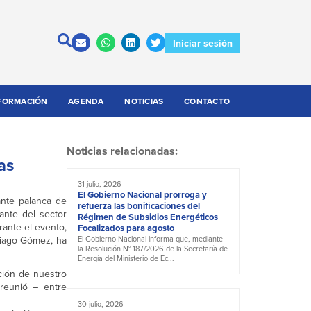
Iniciar sesión
FORMACIÓN
AGENDA
NOTICIAS
CONTACTO
Noticias relacionadas:
as
31 julio, 2026
El Gobierno Nacional prorroga y
ante palanca de
refuerza las bonificaciones del
ante del sector
Régimen de Subsidios Energéticos
rante el evento,
Focalizados para agosto
tiago Gómez, ha
El Gobierno Nacional informa que, mediante
la Resolución N° 187/2026 de la Secretaría de
Energía del Ministerio de Ec...
ación de nuestro
 reunió – entre
30 julio, 2026