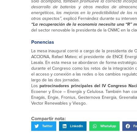
solo acompaña, también promueve la correcta incorpor
desarrollo de baterías y otros medios de almacen
energéticos, las mejoras en la predictibilidad de los 
otros aspectos”
, explicó Fernández durante su interven
“La recuperación de la economía necesita una “R” m
del sector renovable la presidenta de la CNMC en la cla
Ponencias
La mesa inaugural corrió a cargo de la presidenta de
ACCIONA, Rafael Mateo; el presidente de ENCE Energía
Lasala. En esta mesa se abordaron de forma estratégica
durante el Congreso como los retos de la integración d
el acceso y conexión a las redes o los cambios regulato
largo de las dos jornadas.
Los
patrocinadores principales del IV Congreso Nac
Ecoener y Ence – Energía y Celulosa. También han con
Enagás, Engie, Fronius, Gesternova Energía, Greenalia
Vector Renewables y Viesgo.
Compartir nota:
Twitter
LinkedIn
WhatsApp
Fa