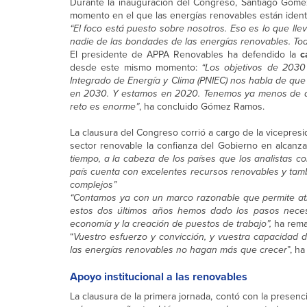
Durante la inauguración del Congreso, Santiago Góme
momento en el que las energías renovables están identi
“El foco está puesto sobre nosotros. Eso es lo que l
nadie de las bondades de las energías renovables. To
El presidente de APPA Renovables ha defendido la
c
desde este mismo momento:
“Los objetivos de 2030
Integrado de Energía y Clima (PNIEC) nos habla de que
en 2030. Y estamos en 2020. Tenemos ya menos de di
reto es enorme”
, ha concluido Gómez Ramos.
La clausura del Congreso corrió a cargo de la vicepresid
sector renovable la confianza del Gobierno en alcanz
tiempo, a la cabeza de los países que los analistas c
país cuenta con excelentes recursos renovables y tamb
complejos”
“Contamos ya con un marco razonable que permite atr
estos dos últimos años hemos dado los pasos necesa
economía y la creación de puestos de trabajo”,
ha remar
“
Vuestro esfuerzo y convicción, y vuestra capacidad d
las energías renovables no hagan más que crecer
”, h
Apoyo institucional a las renovables
La clausura de la primera jornada, contó con la presenc