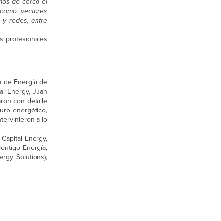
mos de cerca el
 como vectores
n y redes, entre
os profesionales
o de Energía de
al Energy, Juan
aron con detalle
uro energético,
tervinieron a lo
Capital Energy,
ontigo Energía,
rgy Solutions),