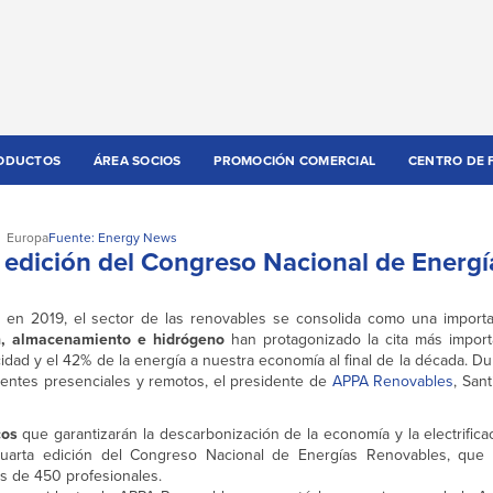
ODUCTOS
ÁREA SOCIOS
PROMOCIÓN COMERCIAL
CENTRO DE 
Europa
Fuente: Energy News
ta edición del Congreso Nacional de Energí
s en 2019, el sector de las renovables se consolida como una import
n, almacenamiento e hidrógeno
han protagonizado la cita más import
cidad y el 42% de la energía a nuestra economía al final de la década. Du
tentes presenciales y remotos, el presidente de
APPA Renovables
, San
cos
que garantizarán la descarbonización de la economía y la electrific
 cuarta edición del Congreso Nacional de Energías Renovables, que
s de 450 profesionales.