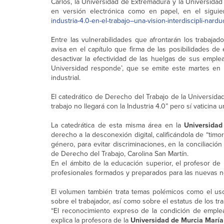
Carlos, la Universidad de Extremadura y la Universidad 
en versión electrónica como en papel, en el sigui
industria-4.0-en-el-trabajo–una-vision-interdiscipli-nard
Entre las vulnerabilidades que afrontarán los trabajad
avisa en el capítulo que firma de las posibilidades de
desactivar la efectividad de las huelgas de sus emple
Universidad responde’, que se emite este martes en
industrial.
El catedrático de Derecho del Trabajo de la Universid
trabajo no llegará con la Industria 4.0” pero sí vaticina 
La catedrática de esta misma área en la
Universida
derecho a la desconexión digital, calificándola de “tim
género, para evitar discriminaciones, en la conciliación 
de Derecho del Trabajo, Carolina San Martín.
En el ámbito de la educación superior, el profesor de
profesionales formados y preparados para las nuevas n
El volumen también trata temas polémicos como el uso d
sobre el trabajador, así como sobre el estatus de los 
“El reconocimiento expreso de la condición de emplea
explica la profesora de la
Universidad de Murcia María