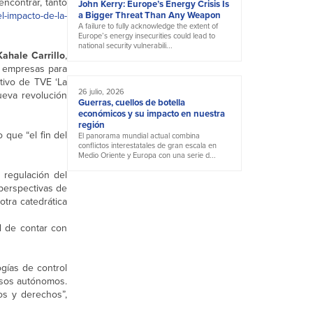
encontrar, tanto
John Kerry: Europe’s Energy Crisis Is
l-impacto-de-la-
a Bigger Threat Than Any Weapon
A failure to fully acknowledge the extent of
Europe’s energy insecurities could lead to
national security vulnerabili...
ahale Carrillo
,
as empresas para
tivo de TVE ‘La
26 julio, 2026
ueva revolución
Guerras, cuellos de botella
económicos y su impacto en nuestra
región
 que “el fin del
El panorama mundial actual combina
conflictos interestatales de gran escala en
Medio Oriente y Europa con una serie d...
 regulación del
 perspectivas de
otra catedrática
d de contar con
gías de control
alsos autónomos.
os y derechos”,