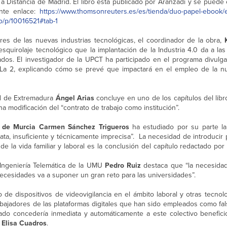
a Distancia de Madrid. El libro está publicado por Aranzadi y se puede 
ente enlace:
https://www.thomsonreuters.es/es/tienda/duo-papel-ebook/e
uo/p/10016521#tab-1
ores de las nuevas industrias tecnológicas, el coordinador de la obra,
K
 esquirolaje tecnológico que la implantación de la Industria 4.0 da a l
ados. El investigador de la UPCT ha participado en el programa divulga
 La 2, explicando cómo se prevé que impactará en el empleo de la n
ad de Extremadura
Ángel Arias
concluye en uno de los capítulos del libro
una modificación del “contrato de trabajo como institución”.
d de Murcia Carmen Sánchez Trigueros
ha estudiado por su parte la
orata, insuficiente y técnicamente imprecisa”. La necesidad de introducir
de la vida familiar y laboral es la conclusión del capítulo redactado por 
 Ingeniería Telemática de la UMU
Pedro Ruiz
destaca que “la necesida
ecesidades va a suponer un gran reto para las universidades”.
e dispositivos de videovigilancia en el ámbito laboral y otras tecnolo
trabajadores de las plataformas digitales que han sido empleados como f
do concedería inmediata y automáticamente a este colectivo benefici
 Elisa Cuadros
.