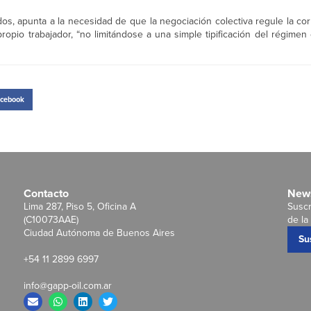
, apunta a la necesidad de que la negociación colectiva regule la corr
opio trabajador, “no limitándose a una simple tipificación del régimen d
cebook
Contacto
News
Lima 287, Piso 5, Oficina A
Suscr
(C10073AAE)
de la 
Ciudad Autónoma de Buenos Aires
Su
+54 11 2899 6997
info@gapp-oil.com.ar