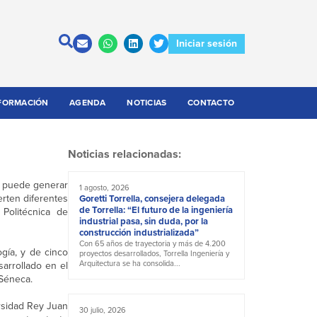
Iniciar sesión
FORMACIÓN
AGENDA
NOTICIAS
CONTACTO
Noticias relacionadas:
, puede generar
1 agosto, 2026
erten diferentes
Goretti Torrella, consejera delegada
de Torrella: “El futuro de la ingeniería
 Politécnica de
industrial pasa, sin duda, por la
construcción industrializada”
Con 65 años de trayectoria y más de 4.200
ogía, y de cinco
proyectos desarrollados, Torrella Ingeniería y
Arquitectura se ha consolida...
sarrollado en el
 Séneca.
ersidad Rey Juan
30 julio, 2026