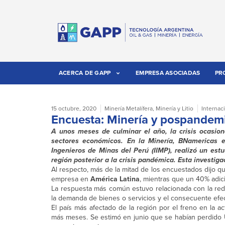
ACERCA DE GAPP
EMPRESA ASOCIADAS
PR
15 octubre, 2020
Minería Metalífera
,
Minería y Litio
Internac
Encuesta: Minería y pospandemi
A unos meses de culminar el año, la crisis ocasion
sectores económicos. En la Minería, BNamericas e
Ingenieros de Minas del Perú (IIMP), realizó un estu
región posterior a la crisis pandémica. Esta investig
Al respecto, más de la mitad de los encuestados dijo que
empresa en
América Latina
, mientras que un 40% adic
La respuesta más común estuvo relacionada con la redu
la demanda de bienes o servicios y el consecuente efec
El país más afectado de la región por el freno en la ac
más meses. Se estimó en junio que se habían perdido