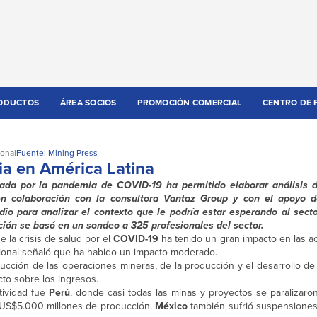
ODUCTOS
ÁREA SOCIOS
PROMOCIÓN COMERCIAL
CENTRO DE 
ional
Fuente: Mining Press
a en América Latina
ada por la pandemia de COVID-19 ha permitido elaborar análisis de
n colaboración con la consultora Vantaz Group y con el apoyo de
dio para analizar el contexto que le podría estar esperando al sect
ación se basó en un sondeo a 325 profesionales del sector.
 la crisis de salud por el
COVID-19
ha tenido un gran impacto en las a
ional señaló que ha habido un impacto moderado.
cción de las operaciones mineras, de la producción y el desarrollo de
to sobre los ingresos.
tividad fue
Perú
, donde casi todas las minas y proyectos se paralizaro
 US$5.000 millones de producción.
México
también sufrió suspensiones