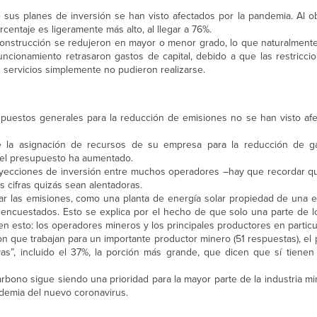
 sus planes de inversión se han visto afectados por la pandemia. Al ob
entaje es ligeramente más alto, al llegar a 76%.
construcción se redujeron en mayor o menor grado, lo que naturalment
cionamiento retrasaron gastos de capital, debido a que las restriccio
s servicios simplemente no pudieron realizarse.
puestos generales para la reducción de emisiones no se han visto af
e la asignación de recursos de su empresa para la reducción de g
 el presupuesto ha aumentado.
proyecciones de inversión entre muchos operadores –hay que recordar q
s cifras quizás sean alentadoras.
sar las emisiones, como una planta de energía solar propiedad de una 
encuestados. Esto se explica por el hecho de que solo una parte de 
 esto: los operadores mineros y los principales productores en particul
n que trabajan para un importante productor minero (51 respuestas), el
vas”, incluido el 37%, la porción más grande, que dicen que sí tienen
carbono sigue siendo una prioridad para la mayor parte de la industria m
ndemia del nuevo coronavirus.