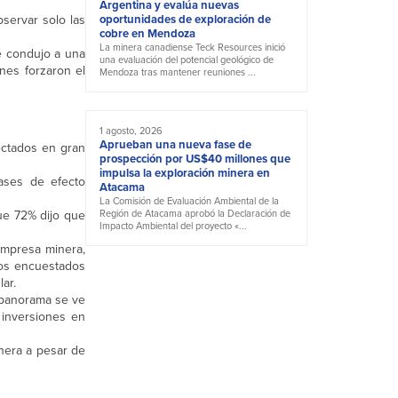
Argentina y evalúa nuevas
servar solo las
oportunidades de exploración de
cobre en Mendoza
La minera canadiense Teck Resources inició
e condujo a una
una evaluación del potencial geológico de
nes forzaron el
Mendoza tras mantener reuniones ...
1 agosto, 2026
Aprueban una nueva fase de
ectados en gran
prospección por US$40 millones que
impulsa la exploración minera en
ases de efecto
Atacama
La Comisión de Evaluación Ambiental de la
ue 72% dijo que
Región de Atacama aprobó la Declaración de
Impacto Ambiental del proyecto «...
empresa minera,
los encuestados
ar.
 panorama se ve
 inversiones en
inera a pesar de