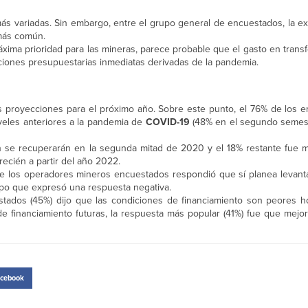
 más variadas. Sin embargo, entre el grupo general de encuestados, la e
 más común.
xima prioridad para las mineras, parece probable que el gasto en transf
ciones presupuestarias inmediatas derivadas de la pandemia.
as proyecciones para el próximo año. Sobre este punto, el 76% de los e
iveles anteriores a la pandemia de
COVID-19
(48% en el segundo semest
ón se recuperarán en la segunda mitad de 2020 y el 18% restante fue m
recién a partir del año 2022.
 de los operadores mineros encuestados respondió que sí planea levanta
po que expresó una respuesta negativa.
tados (45%) dijo que las condiciones de financiamiento son peores 
e financiamiento futuras, la respuesta más popular (41%) fue que mejor
cebook