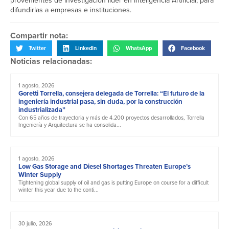
provenientes de investigación líder en Inteligencia Artificial, para
difundirlas a empresas e instituciones.
Compartir nota:
Twitter
LinkedIn
WhatsApp
Facebook
Noticias relacionadas:
1 agosto, 2026
Goretti Torrella, consejera delegada de Torrella: “El futuro de la
ingeniería industrial pasa, sin duda, por la construcción
industrializada”
Con 65 años de trayectoria y más de 4.200 proyectos desarrollados, Torrella
Ingeniería y Arquitectura se ha consolida...
1 agosto, 2026
Low Gas Storage and Diesel Shortages Threaten Europe’s
Winter Supply
Tightening global supply of oil and gas is putting Europe on course for a difficult
winter this year due to the conti...
30 julio, 2026