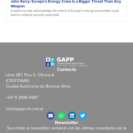
John Kerry: Europe’s Energy Crisis Is a Bigger Threat Than Any
Weapon
A failure to fully acknowledge the extent of Europe’s energy insecurities could
lead to national security vulnerabili...
Contacto
Lima 287, Piso 5, Oficina A
(C10073AAE)
Ciudad Autónoma de Buenos Aires
+54 11 2899 6997
info@gapp-oil.com.ar
Newsletter
Suscribite al newsletter semanal con las últimas novedades de la