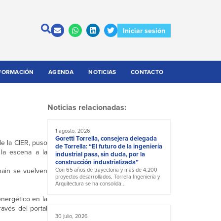
Iniciar sesión
FORMACIÓN
AGENDA
NOTICIAS
CONTACTO
Noticias relacionadas:
1 agosto, 2026
Goretti Torrella, consejera delegada
de la CIER, puso
de Torrella: “El futuro de la ingeniería
 la escena a la
industrial pasa, sin duda, por la
construcción industrializada”
chain se vuelven
Con 65 años de trayectoria y más de 4.200
proyectos desarrollados, Torrella Ingeniería y
Arquitectura se ha consolida...
nergético en la
avés del portal
30 julio, 2026