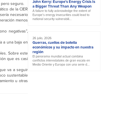
John Kerry: Europe’s Energy Crisis Is
, pero seguro.
a Bigger Threat Than Any Weapon
ático de la CIER
A failure to fully acknowledge the extent of
 sería necesario
Europe’s energy insecurities could lead to
national security vulnerabili...
eneración menos
no negativas”,
26 julio, 2026
a a una baja en
Guerras, cuellos de botella
económicos y su impacto en nuestra
región
bles. Sobre este
El panorama mundial actual combina
sión que es casi
conflictos interestatales de gran escala en
Medio Oriente y Europa con una serie d...
que va a seguir
oco sustentable
amiento u otras