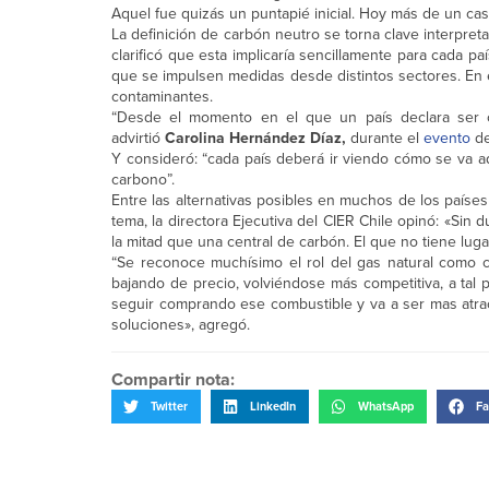
Aquel fue quizás un puntapié inicial. Hoy más de un cas
La definición de carbón neutro se torna clave interpre
clarificó que esta implicaría sencillamente para cada p
que se impulsen medidas desde distintos sectores. En e
contaminantes.
“Desde el momento en el que un país declara ser c
advirtió
Carolina Hernández Díaz,
durante el
evento
de
Y consideró: “cada país deberá ir viendo cómo se va 
carbono”.
Entre las alternativas posibles en muchos de los paíse
tema, la directora Ejecutiva del CIER Chile opinó: «Sin
la mitad que una central de carbón. El que no tiene luga
“Se reconoce muchísimo el rol del gas natural como c
bajando de precio, volviéndose más competitiva, a tal
seguir comprando ese combustible y va a ser mas atrac
soluciones», agregó.
Compartir nota:
Twitter
LinkedIn
WhatsApp
Fa