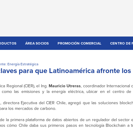
ODUCTOS
ÁREA SOCIOS
PROMOCIÓN COMERCIAL
CENTRO DE 
nte: Energía Estratégica
 claves para que Latinoamérica afronte los
ca Regional (CIER), el Ing.
Mauricio Utreras
, coordinador Internacional 
s como las emisiones y la energía eléctrica, ubicar en el centro de
z
, directora Ejecutiva del CIER Chile, agregó que las soluciones block
z para los mercados de carbono.
 la primera plataforma de datos abiertos de un regulador del sector e
os cómo Chile daba sus primeros pasos en tecnología Blockchain a tr