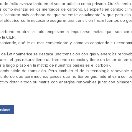
o de éxito avanza tanto en el sector público como privado. Quizás lento
tar cómo avanzar en los mercados de carbono. La experta en cambio clim
aís: “capturar más carbono del que se emite anualmente” y que para ello
l eléctrico sería necesario asegurar una transición hacia fuentes de g
arbono neutral, al rato empiezan a impulsarse metas que son carbo
 la CIER.
adaptando, qué le es mas conveniente y cómo va adaptando su economí
s de Latinoamérica se destaca una transición con gas y energías renova
 dudas, el gas natural tiene un tremendo espacio y tiene un factor de emi
r a largo plazo en la matriz de nuestros países es el carbón».
ombustible de transición. Pero también el de la tecnología renovable 
 punto de que para muchos países que no tienen gas natural va a ser p
tivo dotar a toda su matriz con energías renovables junto con almacen
cebook