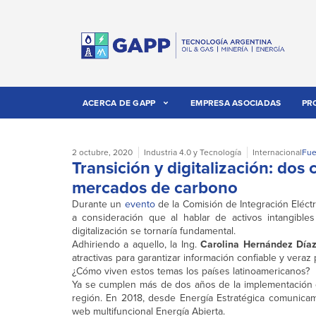
ACERCA DE GAPP
EMPRESA ASOCIADAS
PR
2 octubre, 2020
Industria 4.0 y Tecnología
Internacional
Fue
Transición y digitalización: dos
mercados de carbono
Durante un
evento
de la Comisión de Integración Eléctri
a consideración que al hablar de activos intangible
digitalización se tornaría fundamental.
Adhiriendo a aquello, la Ing.
Carolina Hernández Día
atractivas para garantizar información confiable y vera
¿Cómo viven estos temas los países latinoamericanos?
Ya se cumplen más de dos años de la implementación de
región. En 2018, desde Energía Estratégica comunicam
web multifuncional Energía Abierta.