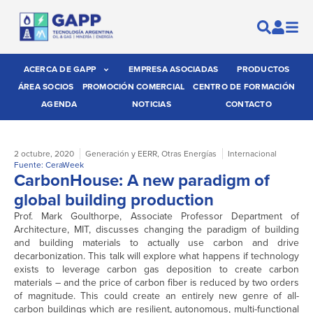
ACERCA DE GAPP
EMPRESA ASOCIADAS
PRODUCTOS
ÁREA SOCIOS
PROMOCIÓN COMERCIAL
CENTRO DE FORMACIÓN
AGENDA
NOTICIAS
CONTACTO
2 octubre, 2020
Generación y EERR
,
Otras Energías
Internacional
Fuente: CeraWeek
CarbonHouse: A new paradigm of
global building production
Prof. Mark Goulthorpe, Associate Professor Department of
Architecture, MIT, discusses changing the paradigm of building
and building materials to actually use carbon and drive
decarbonization. This talk will explore what happens if technology
exists to leverage carbon gas deposition to create carbon
materials – and the price of carbon fiber is reduced by two orders
of magnitude. This could create an entirely new genre of all-
carbon buildings which are resilient, autonomous, multi-functional