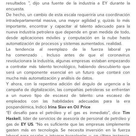
resultados ”, dijo una fuente de la industria a EY durante la
encuesta.
De hecho, un cambio de esta escala requeriría una coordinación
intradepartamental masiva, una mayor agilidad y, quizás lo más
importante, encontrar y capacitar al talento adecuado para la
nueva industria petrolera que depende en gran medida de todo,
desde aplicaciones móviles y computación en la nube hasta
automatización de procesos y sistemas aumentados. realidad.
La tendencia al reemplazo de la fuerza laboral ya
ha comenzado . Incluso antes de que el coronavirus
revolucionara la industria, algunas empresas estaban empezando
a contratar más talento tecnológico, habiendo descubierto que
será un componente esencial en un futuro que contará con
mucha más automatización y análisis de datos.
Y ahora, con la repentina adición del ángulo de urgencia a la
campaña de digitalización, las compañías petroleras se enfrentan
a un nuevo tipo de escasez de talento: una escasez de
empleados con las habilidades adecuadas para la era
pospandémica, Indicó
Irina Slav en Oil Price
“El desafío para el petróleo y el gas es inmediato”, dice
Tim
Haskell
, líder de servicios de asesoría de personal de petróleo y
gas de
EY US
. “No es suficiente que las empresas simplemente
gasten más en tecnología. Se necesita inversión en la fuerza
laboral para escalar e integrar tecnologías y, en última instancia,