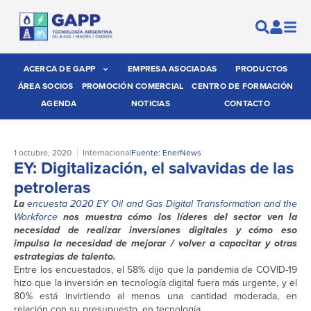
ACERCA DE GAPP
EMPRESA ASOCIADAS
PRODUCTOS
ÁREA SOCIOS
PROMOCIÓN COMERCIAL
CENTRO DE FORMACIÓN
AGENDA
NOTICIAS
CONTACTO
1 octubre, 2020
Internacional
Fuente: EnerNews
EY: Digitalización, el salvavidas de las
petroleras
La
encuesta 2020 EY Oil and Gas Digital Transformation and the
Workforce
nos muestra cómo los líderes del sector ven la
necesidad de realizar inversiones digitales y cómo eso
impulsa la necesidad de mejorar / volver a capacitar y otras
estrategias de talento.
Entre los encuestados, el 58% dijo que la pandemia de COVID-19
hizo que la inversión en tecnología digital fuera más urgente, y el
80% está invirtiendo al menos una cantidad moderada, en
relación con su presupuesto, en tecnología.