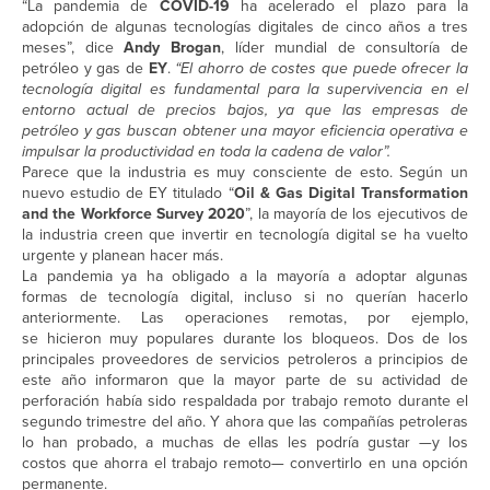
“La pandemia de
COVID-19
ha acelerado el plazo para la
adopción de algunas tecnologías digitales de cinco años a tres
meses”, dice
Andy Brogan
, líder mundial de consultoría de
petróleo y gas de
EY
.
“El ahorro de costes que puede ofrecer la
tecnología digital es fundamental para la supervivencia en el
entorno actual de precios bajos, ya que las empresas de
petróleo y gas buscan obtener una mayor eficiencia operativa e
impulsar la productividad en toda la cadena de valor”.
Parece que la industria es muy consciente de esto. Según un
nuevo estudio de EY titulado “
Oil & Gas Digital Transformation
and the Workforce Survey 2020
”, la mayoría de los ejecutivos de
la industria creen que invertir en tecnología digital se ha vuelto
urgente y planean hacer más.
La pandemia ya ha obligado a la mayoría a adoptar algunas
formas de tecnología digital, incluso si no querían hacerlo
anteriormente. Las operaciones remotas, por ejemplo,
se hicieron muy populares durante los bloqueos. Dos de los
principales proveedores de servicios petroleros a principios de
este año informaron que la mayor parte de su actividad de
perforación había sido respaldada por trabajo remoto durante el
segundo trimestre del año. Y ahora que las compañías petroleras
lo han probado, a muchas de ellas les podría gustar —y los
costos que ahorra el trabajo remoto— convertirlo en una opción
permanente.