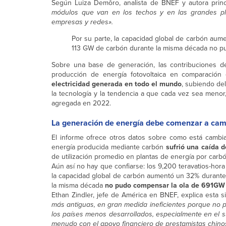
Según Luiza Demôro, analista de BNEF y autora princ
módulos que van en los techos y en las grandes pla
empresas y redes».
Por su parte, la capacidad global de carbón aum
113 GW de carbón durante la misma década no p
Sobre una base de generación, las contribuciones d
producción de energía fotovoltaica en comparación 
electricidad generada en todo el mundo
, subiendo de
la tecnología y la tendencia a que cada vez sea meno
agregada en 2022.
La generación de energía debe comenzar a cam
El informe ofrece otros datos sobre como está cambian
energía producida mediante carbón
sufrió una caída 
de utilización promedio en plantas de energía por carb
Aún así no hay que confiarse: los 9,200 teravatios-hor
la capacidad global de carbón aumentó un 32% durante 
la misma década
no pudo compensar la ola de 691GW
Ethan Zindler, jefe de América en BNEF, explica esta s
más antiguas, en gran medida ineficientes porque no 
los países menos desarrollados, especialmente en el su
menudo con el apoyo financiero de prestamistas chino