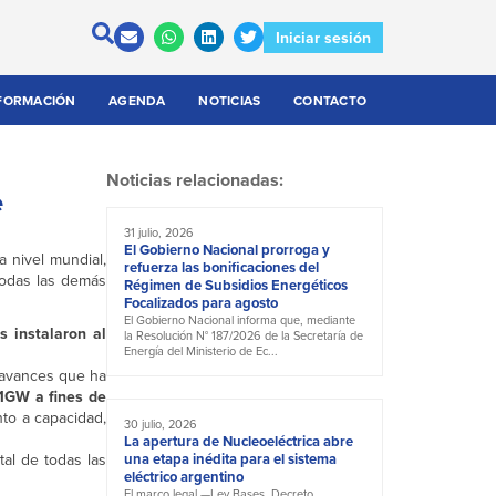
Iniciar sesión
FORMACIÓN
AGENDA
NOTICIAS
CONTACTO
Noticias relacionadas:
e
31 julio, 2026
El Gobierno Nacional prorroga y
 nivel mundial,
refuerza las bonificaciones del
 todas las demás
Régimen de Subsidios Energéticos
Focalizados para agosto
El Gobierno Nacional informa que, mediante
s instalaron al
la Resolución N° 187/2026 de la Secretaría de
Energía del Ministerio de Ec...
avances que ha
1GW a fines de
to a capacidad,
30 julio, 2026
La apertura de Nucleoeléctrica abre
al de todas las
una etapa inédita para el sistema
eléctrico argentino
El marco legal —Ley Bases, Decreto