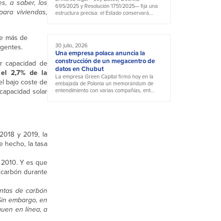
s, a saber, los
695/2025 y Resolución 1751/2025— fija una
ara viviendas,
estructura precisa: el Estado conservará...
de más de
30 julio, 2026
gentes.
Una empresa polaca anuncia la
construcción de un megacentro de
r capacidad de
datos en Chubut
 el 2,7% de la
La empresa Green Capital firmó hoy en la
l bajo coste de
embajada de Polonia un memorándum de
capacidad solar
entendimiento con varias compañías, ent...
2018 y 2019, la
 hecho, la tasa
 2010. Y es que
 carbón durante
antas de carbón
Sin embargo, en
uen en línea, a