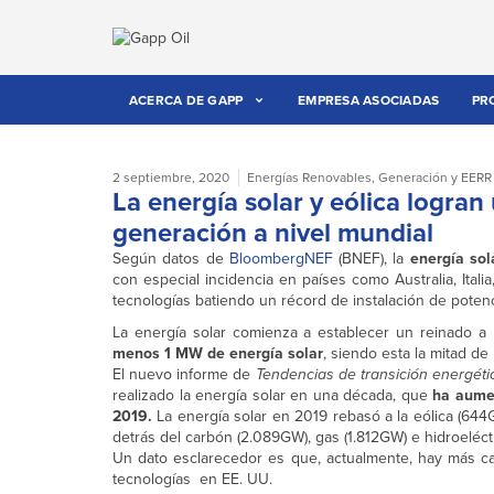
ACERCA DE GAPP
EMPRESA ASOCIADAS
PR
2 septiembre, 2020
Energías Renovables
,
Generación y EERR
La energía solar y eólica logran
generación a nivel mundial
Según datos de
BloombergNEF
(BNEF), la
energía sol
con especial incidencia en países como Australia, Ital
tecnologías batiendo un récord de instalación de pote
La energía solar comienza a establecer un reinado a
menos 1 MW de energía solar
, siendo esta la mitad de
El nuevo informe de
Tendencias de transición energéti
realizado la energía solar en una década, que
ha aume
2019.
La energía solar en 2019 rebasó a la eólica (644
detrás del carbón (2.089GW), gas (1.812GW) e hidroeléctr
Un dato esclarecedor es que, actualmente, hay más cap
tecnologías en EE. UU.