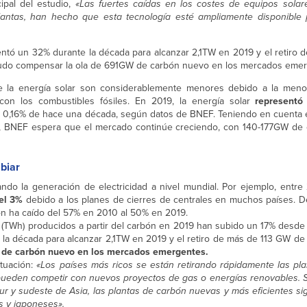
ipal del estudio,
«Las fuertes caídas en los costes de equipos solare
ntas, han hecho que esta tecnología esté ampliamente disponible p
entó un 32% durante la década para alcanzar 2,1TW en 2019 y el retiro 
udo compensar la ola de 691GW de carbón nuevo en los mercados emer
e la energía solar son considerablemente menores debido a la meno
con los combustibles fósiles. En 2019, la energía solar
representó
l 0,16% de hace una década, según datos de BNEF. Teniendo en cuenta e
r, BNEF espera que el mercado continúe creciendo, con 140-177GW de 
biar
do la generación de electricidad a nivel mundial. Por ejemplo, entre 
del 3%
debido a los planes de cierres de centrales en muchos países. De
ón ha caído del 57% en 2010 al 50% en 2019.
a (TWh) producidos a partir del carbón en 2019 han subido un 17% desde
la década para alcanzar 2,1TW en 2019 y el retiro de más de 113 GW de
 de carbón nuevo en los mercados emergentes.
ituación:
«Los países más ricos se están retirando rápidamente las pl
pueden competir con nuevos proyectos de gas o energías renovables. 
r y sudeste de Asia, las plantas de carbón nuevas y más eficientes sig
s y japoneses».