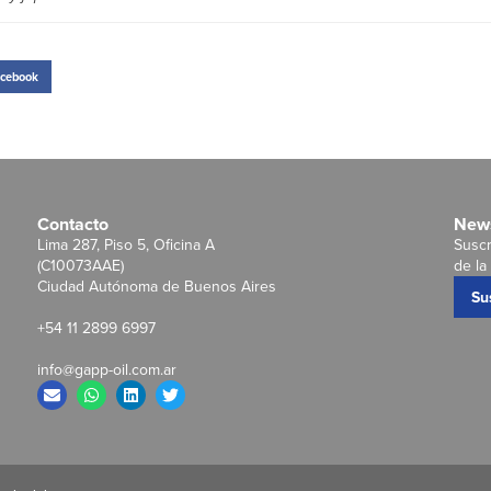
cebook
Contacto
News
Lima 287, Piso 5, Oficina A
Suscr
(C10073AAE)
de la 
Ciudad Autónoma de Buenos Aires
Su
+54 11 2899 6997
info@gapp-oil.com.ar