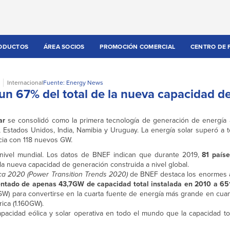
ODUCTOS
ÁREA SOCIOS
PROMOCIÓN COMERCIAL
CENTRO DE 
Internacional
Fuente: Energy News
 un 67% del total de la nueva capacidad d
ar
se consolidó como la primera tecnología de generación de energía a
ia, Estados Unidos, India, Namibia y Uruguay. La energía solar superó a
ncia con 118 nuevos GW.
 nivel mundial. Los datos de BNEF indican que durante 2019,
81 paíse
 la nueva capacidad de generación construida a nivel global.
ca 2020 (
Power Transition Trends 2020
)
de BNEF destaca los enormes 
ntado de apenas 43,7GW de capacidad total instalada en 2010 a 65
GW) para convertirse en la cuarta fuente de energía más grande en cuan
ica (1.160GW).
acidad eólica y solar operativa en todo el mundo que la capacidad tot