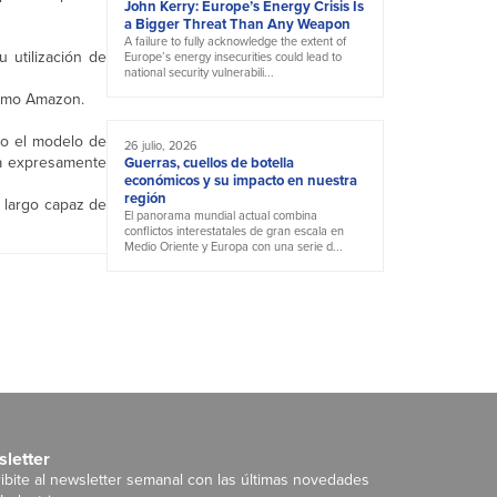
John Kerry: Europe’s Energy Crisis Is
a Bigger Threat Than Any Weapon
A failure to fully acknowledge the extent of
 utilización de
Europe’s energy insecurities could lead to
national security vulnerabili...
 como Amazon.
do el modelo de
26 julio, 2026
da expresamente
Guerras, cuellos de botella
económicos y su impacto en nuestra
región
 largo capaz de
El panorama mundial actual combina
conflictos interestatales de gran escala en
Medio Oriente y Europa con una serie d...
letter
ibite al newsletter semanal con las últimas novedades