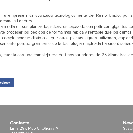
n la empresa más avanzada tecnológicamente del Reino Unido, por su
cercana a Londres.
re a media en sus plantas logísticas, es capaz de competir con gigantes
mite procesar los pedidos de forma más rápida y rentable que los demás.
 completamente distinto al que otras plantas siguen utilizando, copian
ecisamente porque gran parte de la tecnología empleada ha sido diseña
s, cuenta con una compleja red de transportadores de 25 kilómetros de
cebook
Contacto
News
Lima 287, Piso 5, Oficina A
Suscr