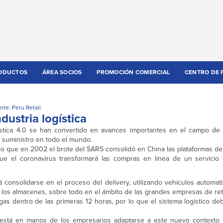
ODUCTOS
ÁREA SOCIOS
PROMOCIÓN COMERCIAL
CENTRO DE 
nte: Peru Retail
dustria logística
ogística 4.0 se han convertido en avances importantes en el campo de l
 suministro en todo el mundo.
lo que en 2002 el brote del SARS consolidó en China las plataformas d
que el coronavirus transformará las compras en línea de un servicio
rá consolidarse en el proceso del delivery, utilizando vehículos automa
 los almacenes, sobre todo en el ámbito de las grandes empresas de reta
s dentro de las primeras 12 horas, por lo que el sistema logístico de
, está en manos de los empresarios adaptarse a este nuevo contexto