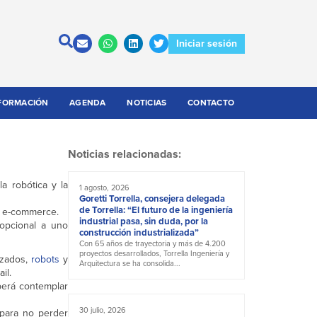
Iniciar sesión
FORMACIÓN
AGENDA
NOTICIAS
CONTACTO
Noticias relacionadas:
a robótica y la
1 agosto, 2026
Goretti Torrella, consejera delegada
de Torrella: “El futuro de la ingeniería
e e-commerce.
industrial pasa, sin duda, por la
 opcional a uno
construcción industrializada”
Con 65 años de trayectoria y más de 4.200
proyectos desarrollados, Torrella Ingeniería y
tizados,
robots
y
Arquitectura se ha consolida...
il.
berá contemplar
30 julio, 2026
 para no perder