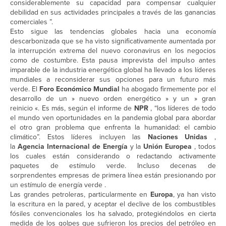
considerablemente su capacidad para compensar cualquier
debilidad en sus actividades principales a través de las ganancias
comerciales ”.
Esto sigue las tendencias globales hacia una economía
descarbonizada que se ha visto significativamente aumentada por
la interrupción extrema del nuevo coronavirus en los negocios
como de costumbre. Esta pausa imprevista del impulso antes
imparable de la industria energética global ha llevado a los líderes
mundiales a reconsiderar sus opciones para un futuro más
verde. El
Foro Económico Mundial
ha abogado firmemente por el
desarrollo de un » nuevo orden energético » y un » gran
reinicio «. Es más, según el informe de
NPR
, “los líderes de todo
el mundo ven oportunidades en la pandemia global para abordar
el otro gran problema que enfrenta la humanidad: el cambio
climático”. Estos líderes incluyen las
Naciones Unidas
,
la
Agencia Internacional de Energía
y la
Unión Europea
, todos
los cuales están considerando o redactando activamente
paquetes de estímulo verde. Incluso decenas de
sorprendentes empresas de primera línea están presionando por
un estímulo de energía verde .
Las grandes petroleras, particularmente en
Europa
, ya han visto
la escritura en la pared, y aceptar el declive de los combustibles
fósiles convencionales los ha salvado, protegiéndolos en cierta
medida de los golpes que sufrieron los precios del petróleo en