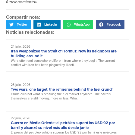
funcionamiento».
Compartir nota:
Twitter
LinkedIn
WhatsApp
Facebook
Noticias relacionadas:
24 julio, 2026
Iran weaponized the Strait of Hormuz. Now its neighbors are
building around it
Wars often end somewhere different from where they begin. The current
conflict with Iran has been plagued by ill-defi...
23 julio, 2026
Two wars, one target: the refineries behind the fuel crunch
Crude oil is not what is breaking the fuel market anymore. The barrels
themselves are still moving, more or less. Wha...
22 julio, 2026
Guerra en Medio Oriente: el petróleo superó los USD 92 por
barril y alcanzó su nivel más alto desde junio
El precio del petróleo volvió a superar los USD 92 por barril este miércoles,