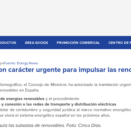
ODUCTOS
ÁREA SOCIOS
PROMOCIÓN COMERCIAL
CENTRO DE 
opa
Fuente: Energy News
on carácter urgente para impulsar las ren
Demográfico, el Consejo de Ministros ha autorizado la tramitación urgen
renovables en España.
 de energías renovables
y el procedimiento
 y conexión a las redes de transporte y distribución eléctricas
dotar de certidumbre y seguridad jurídica al marco normativo energétic
 vivirá el sistema energético español en los próximos años.
gula las subastas de renovables. Foto: Cinco Días.