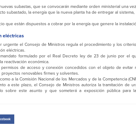
s nuevas subastas, que se convocarán mediante orden ministerial una ve
o subastado, la energía que la nueva planta ha de entregar al sistema, 
cio que están dispuestos a cobrar por la energía que genere la instalaci
n eléctricas
urgente el Consejo de Ministros regula el procedimiento y los criteri
ón eléctricas.
l mandato formulado por el Real Decreto ley de 23 de junio por el 
la reactivación económica.
os permisos de acceso y conexión concedidos con el objeto de evitar
s proyectos renovables firmes y solventes.
 como a la Comisión Nacional de los Mercados y de la Competencia (C
to a este plazo, el Consejo de Ministros autoriza la tramitación de ur
ndo sobre este asunto y que someterá a exposición pública para l
cebook