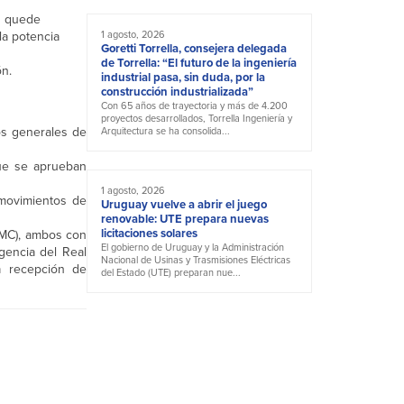
z quede
la potencia
1 agosto, 2026
Goretti Torrella, consejera delegada
de Torrella: “El futuro de la ingeniería
ón.
industrial pasa, sin duda, por la
construcción industrializada”
Con 65 años de trayectoria y más de 4.200
proyectos desarrollados, Torrella Ingeniería y
os generales de
Arquitectura se ha consolida...
que se aprueban
1 agosto, 2026
 movimientos de
Uruguay vuelve a abrir el juego
renovable: UTE prepara nuevas
licitaciones solares
NMC), ambos con
El gobierno de Uruguay y la Administración
gencia del Real
Nacional de Usinas y Trasmisiones Eléctricas
a recepción de
del Estado (UTE) preparan nue...