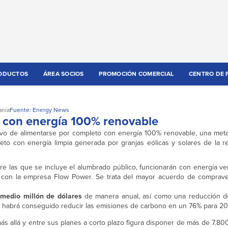
ODUCTOS
ÁREA SOCIOS
PROMOCIÓN COMERCIAL
CENTRO DE 
anía
Fuente: Energy News
a con energía 100% renovable
tivo de alimentarse por completo con energía 100% renovable, una met
leto con energía limpia generada por granjas eólicas y solares de la 
tre las que se incluye el alumbrado público, funcionarán con energía ver
con la empresa Flow Power. Se trata del mayor acuerdo de comprave
 medio millón de dólares
de manera anual, así como una reducción d
d habrá conseguido reducir las emisiones de carbono en un 76% para 20
más allá y entre sus planes a corto plazo figura disponer de más de 7.80