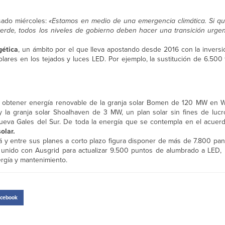
sado miércoles:
«Estamos en medio de una emergencia climática. Si q
verde, todos los niveles de gobierno deben hacer una transición urgen
gética
, un ámbito por el que lleva apostando desde 2016 con la inversió
olares en los tejados y luces LED. Por ejemplo, la sustitución de 6.500
ad obtener energía renovable de la granja solar Bomen de 120 MW en 
y la granja solar Shoalhaven de 3 MW, un plan solar sin fines de luc
ueva Gales del Sur. De toda la energía que se contempla en el acuer
olar.
llá y entre sus planes a corto plazo figura disponer de más de 7.800 pa
 unido con Ausgrid para actualizar 9.500 puntos de alumbrado a LED,
rgía y mantenimiento.
cebook