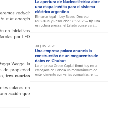
La apertura de Nucleoeléctrica abre
una etapa inédita para el sistema
eléctrico argentino
ueremos reducir
El marco legal —Ley Bases, Decreto
te a la energía
695/2025 y Resolución 1751/2025— fija una
estructura precisa: el Estado conservará...
n en iniciativas
 farolas por LED
30 julio, 2026
Una empresa polaca anuncia la
construcción de un megacentro de
datos en Chubut
Wagga Wagga, la
La empresa Green Capital firmó hoy en la
ro de propiedad
embajada de Polonia un memorándum de
entendimiento con varias compañías, ent...
do,
tres cuartas
neles solares en
 una acción que