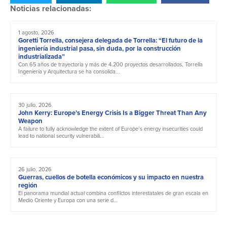
Noticias relacionadas:
1 agosto, 2026
Goretti Torrella, consejera delegada de Torrella: “El futuro de la
ingeniería industrial pasa, sin duda, por la construcción
industrializada”
Con 65 años de trayectoria y más de 4.200 proyectos desarrollados, Torrella
Ingeniería y Arquitectura se ha consolida...
30 julio, 2026
John Kerry: Europe’s Energy Crisis Is a Bigger Threat Than Any
Weapon
A failure to fully acknowledge the extent of Europe’s energy insecurities could
lead to national security vulnerabili...
26 julio, 2026
Guerras, cuellos de botella económicos y su impacto en nuestra
región
El panorama mundial actual combina conflictos interestatales de gran escala en
Medio Oriente y Europa con una serie d...