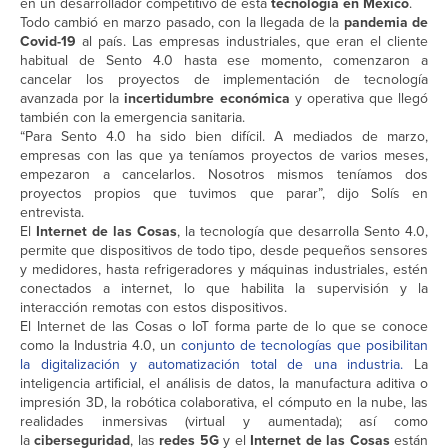
en un desarrollador competitivo de esta
tecnología en México
.
Todo cambió en marzo pasado, con la llegada de la
pandemia de
Covid-19
al país. Las empresas industriales, que eran el cliente
habitual de Sento 4.0 hasta ese momento, comenzaron a
cancelar los proyectos de implementación de tecnología
avanzada por la
incertidumbre económica
y operativa que llegó
también con la emergencia sanitaria.
“Para Sento 4.0 ha sido bien difícil. A mediados de marzo,
empresas con las que ya teníamos proyectos de varios meses,
empezaron a cancelarlos. Nosotros mismos teníamos dos
proyectos propios que tuvimos que parar”, dijo Solís en
entrevista.
El
Internet de las Cosas
, la tecnología que desarrolla Sento 4.0,
permite que dispositivos de todo tipo, desde pequeños sensores
y medidores, hasta refrigeradores y máquinas industriales, estén
conectados a internet, lo que habilita la supervisión y la
interacción remotas con estos dispositivos.
El Internet de las Cosas o IoT forma parte de lo que se conoce
como la Industria 4.0, un
conjunto de tecnologías que posibilitan
la digitalización y automatización total de una industria.
La
inteligencia artificial, el análisis de datos, la manufactura aditiva o
impresión 3D, la robótica colaborativa, el cómputo en la nube, las
realidades inmersivas (virtual y aumentada); así como
la
ciberseguridad
, las
redes 5G
y el
Internet de las Cosas
están