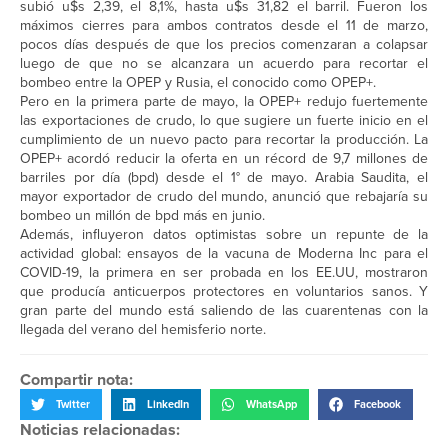
subió u$s 2,39, el 8,1%, hasta u$s 31,82 el barril. Fueron los
máximos cierres para ambos contratos desde el 11 de marzo,
pocos días después de que los precios comenzaran a colapsar
luego de que no se alcanzara un acuerdo para recortar el
bombeo entre la OPEP y Rusia, el conocido como OPEP+.
Pero en la primera parte de mayo, la OPEP+ redujo fuertemente
las exportaciones de crudo, lo que sugiere un fuerte inicio en el
cumplimiento de un nuevo pacto para recortar la producción. La
OPEP+ acordó reducir la oferta en un récord de 9,7 millones de
barriles por día (bpd) desde el 1° de mayo. Arabia Saudita, el
mayor exportador de crudo del mundo, anunció que rebajaría su
bombeo un millón de bpd más en junio.
Además, influyeron datos optimistas sobre un repunte de la
actividad global: ensayos de la vacuna de Moderna Inc para el
COVID-19, la primera en ser probada en los EE.UU, mostraron
que producía anticuerpos protectores en voluntarios sanos. Y
gran parte del mundo está saliendo de las cuarentenas con la
llegada del verano del hemisferio norte.
Compartir nota:
Twitter
LinkedIn
WhatsApp
Facebook
Noticias relacionadas: