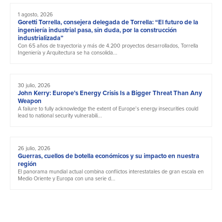
1 agosto, 2026
Goretti Torrella, consejera delegada de Torrella: “El futuro de la
ingeniería industrial pasa, sin duda, por la construcción
industrializada”
Con 65 años de trayectoria y más de 4.200 proyectos desarrollados, Torrella
Ingeniería y Arquitectura se ha consolida...
30 julio, 2026
John Kerry: Europe’s Energy Crisis Is a Bigger Threat Than Any
Weapon
A failure to fully acknowledge the extent of Europe’s energy insecurities could
lead to national security vulnerabili...
26 julio, 2026
Guerras, cuellos de botella económicos y su impacto en nuestra
región
El panorama mundial actual combina conflictos interestatales de gran escala en
Medio Oriente y Europa con una serie d...