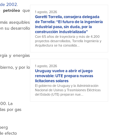
sde 2002
.
 petróleo
que
1 agosto, 2026
Goretti Torrella, consejera delegada
de Torrella: “El futuro de la ingeniería
s más asequibles
industrial pasa, sin duda, por la
n su desarrollo
construcción industrializada”
Con 65 años de trayectoria y más de 4.200
proyectos desarrollados, Torrella Ingeniería y
Arquitectura se ha consolida...
rgía y energías
1 agosto, 2026
bierno, y por lo
Uruguay vuelve a abrir el juego
renovable: UTE prepara nuevas
licitaciones solares
El gobierno de Uruguay y la Administración
Nacional de Usinas y Trasmisiones Eléctricas
del Estado (UTE) preparan nue...
00. La
das por gas
berg
de efecto