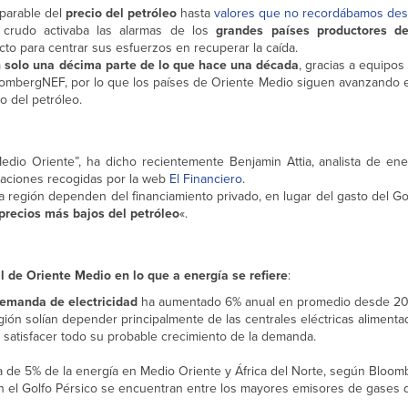
mparable del
precio del petróleo
hasta
valores que no recordábamos de
e crudo activaba las alarmas de los
grandes países productores de
to para centrar sus esfuerzos en recuperar la caída.
n solo una décima parte de lo que hace una década
, gracias a equipo
oombergNEF, por lo que los países de Oriente Medio siguen avanzando e
o del petróleo.
Medio Oriente”, ha dicho recientemente Benjamin Attia, analista de ene
raciones recogidas por la web
El Financiero
.
 la región dependen del financiamiento privado, en lugar del gasto del Go
precios más bajos del petróleo
«.
l de Oriente Medio en lo que a energía se refiere
:
emanda de electricidad
ha aumentado 6% anual en promedio desde 20
ión solían depender principalmente de las centrales eléctricas alimenta
n satisfacer todo su probable crecimiento de la demanda.
 de 5% de la energía en Medio Oriente y África del Norte, según Bloom
en el Golfo Pérsico se encuentran entre los mayores emisores de gases 