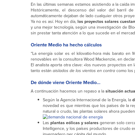
En las últimas semanas estamos asistiendo a la caída i
Históricamente, el descenso del valor del barril d
automáticamente dejaban de lado cualquier otros proyec
Ya no es así. Hoy en día,
los proyectos solares cuesta
y una mejor tecnología, según una investigación de Bl
sin prestar tanta atención a lo que sucede en el mercad
Oriente Medio ha hecho cálculos
“La energía solar es el kilovatio-hora más barato en 
renovables en la consultora Wood Mackenzie, en decla
El analista aporta otra clave: «los nuevos proyectos en
tanto están
aislados de los vientos en contra
como los
De dónde viene Oriente Medio…
A continuación hacemos un repaso a la
situación actua
Según la Agencia Internacional de la Energía, la
d
novedad es que mientras que los países de la reg
natural o crudo, las plantas solares ahora puede
Las
plantas eólicas y solares
generan solo cerca
Intelligence, y los países productores de crudo 
invernadero per cápita del mundo.