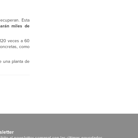
ecuperan. Esta
garán miles de
 120 veces a 60
concretas, como
de una planta de
letter
ibite al newsletter semanal con las últimas novedades