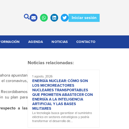
Iniciar sesión
FORMACIÓN
AGENDA
NOTICIAS
CONTACTO
Noticias relacionadas:
 ahora apuestan
1 agosto, 2026
 el coronavirus,
ENERGÍA NUCLEAR: CÓMO SON
LOS MICROREACTORES
NUCLEARES TRANSPORTABLES
. Recordábamos
QUE PROMETEN ABASTECER CON
én su plan para
ENERGÍA A LA INTELIGENCIA
ARTIFICIAL Y LAS BASES
respecto a las
MILITARES
La tecnología busca garantizar el suministro
eléctrico en sectores estratégicos y podría
transformar el desarrollo de...