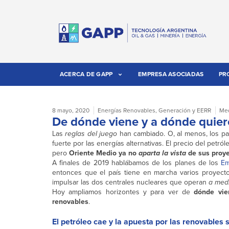
ACERCA DE GAPP
EMPRESA ASOCIADAS
PR
8 mayo, 2020
Energías Renovables
,
Generación y EERR
Med
De dónde viene y a dónde quier
Las
reglas del juego
han cambiado. O, al menos, los p
fuerte por las energías alternativas. El precio del petró
pero
Oriente Medio ya no
aparta la vista
de sus proye
A finales de 2019 hablábamos de los planes de los
Em
entonces que el país tiene en marcha varios proyecto
impulsar las dos centrales nucleares que operan
a med
Hoy ampliamos horizontes y para ver de
dónde vien
renovables
.
El petróleo cae y la apuesta por las renovables 