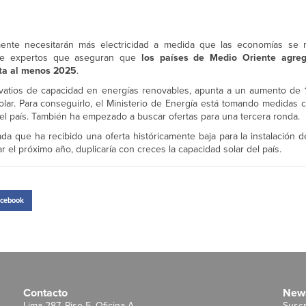
ente necesitarán más electricidad a medida que las economías se r
 de expertos que aseguran que
los países de Medio Oriente agre
sta al menos 2025
.
vatios de capacidad en energías renovables, apunta a un aumento de
olar. Para conseguirlo, el Ministerio de Energía está tomando medidas 
el país. También ha empezado a buscar ofertas para una tercera ronda.
da que ha recibido una oferta históricamente baja para la instalación 
 el próximo año, duplicaría con creces la capacidad solar del país.
cebook
Contacto
News
Lima 287, Piso 5, Oficina A
Suscr