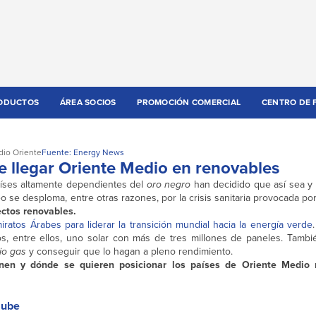
ODUCTOS
ÁREA SOCIOS
PROMOCIÓN COMERCIAL
CENTRO DE 
io Oriente
Fuente: Energy News
e llegar Oriente Medio en renovables
aíses altamente dependientes del
oro negro
han decidido que así sea y
leo se desploma, entre otras razones, por la crisis sanitaria provocada por
ctos renovables.
iratos Árabes para liderar la transición mundial hacia la energía verde
s, entre ellos, uno solar con más de tres millones de paneles. Tambi
io gas
y conseguir que lo hagan a pleno rendimiento.
en y dónde se quieren posicionar los países de Oriente Medio 
sube