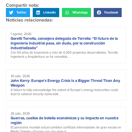
Compartir nota:
Twitter
LinkedIn
WhatsApp
Facebook
Noticias relacionadas:
1 agosto, 2026
Goretti Torrella, consejera delegada de Torrella: “El futuro de la
ingeniería industrial pasa, sin duda, por la construcción
industrializada”
Con 65 años de trayectoria y más de 4.200 proyectos desarrollados, Torrella
Ingeniería y Arquitectura se ha consolida...
30 julio, 2026
John Kerry: Europe’s Energy Crisis Is a Bigger Threat Than Any
Weapon
A failure to fully acknowledge the extent of Europe’s energy insecurities could
lead to national security vulnerabili...
26 julio, 2026
Guerras, cuellos de botella económicos y su impacto en nuestra
región
El panorama mundial actual combina conflictos interestatales de gran escala en
Medio Oriente y Europa con una serie d...