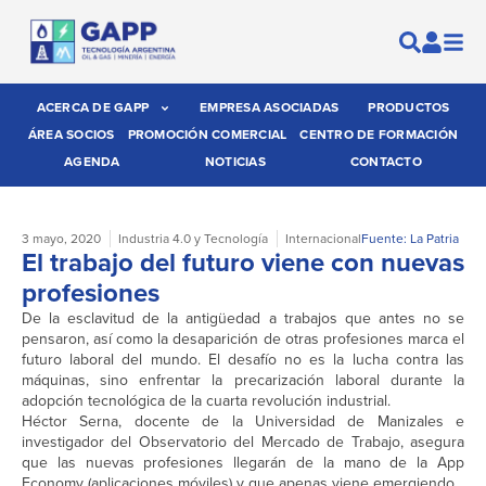
ACERCA DE GAPP
EMPRESA ASOCIADAS
PRODUCTOS
ÁREA SOCIOS
PROMOCIÓN COMERCIAL
CENTRO DE FORMACIÓN
AGENDA
NOTICIAS
CONTACTO
3 mayo, 2020
Industria 4.0 y Tecnología
Internacional
Fuente: La Patria
El trabajo del futuro viene con nuevas
profesiones
De la esclavitud de la antigüedad a trabajos que antes no se
pensaron, así como la desaparición de otras profesiones marca el
futuro laboral del mundo. El desafío no es la lucha contra las
máquinas, sino enfrentar la precarización laboral durante la
adopción tecnológica de la cuarta revolución industrial.
Héctor Serna, docente de la Universidad de Manizales e
investigador del Observatorio del Mercado de Trabajo, asegura
que las nuevas profesiones llegarán de la mano de la App
Economy (aplicaciones móviles) y que apenas viene emergiendo.