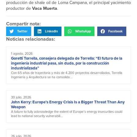
producción de shale oil de Loma Campana, el principal yacimiento
productor de
Vaca Muerta
.
Compartir nota:
Twitter
LinkedIn
WhatsApp
Facebook
Noticias relacionadas:
1 agosto, 2026
Goretti Torrella, consejera delegada de Torrella: “El futuro de la
ingeniería industrial pasa, sin duda, por la construcción
industrializada”
Con 65 años de trayectoria y más de 4.200 proyectos desarrollados, Torrella
Ingeniería y Arquitectura se ha consolida...
30 julio, 2026
John Kerry: Europe’s Energy Crisis Is a Bigger Threat Than Any
Weapon
A failure to fully acknowledge the extent of Europe’s energy insecurities could
lead to national security vulnerabili...
26 julio, 2026