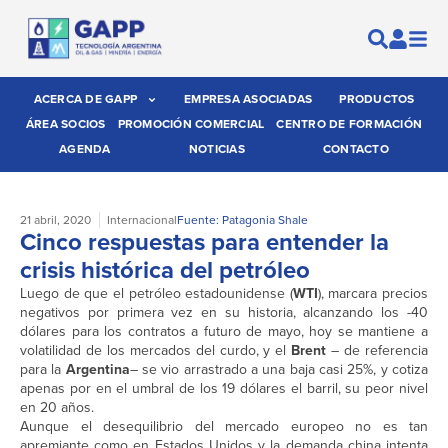
ACERCA DE GAPP
EMPRESA ASOCIADAS
PRODUCTOS
ÁREA SOCIOS
PROMOCIÓN COMERCIAL
CENTRO DE FORMACIÓN
AGENDA
NOTICIAS
CONTACTO
21 abril, 2020
Internacional
Fuente: Patagonia Shale
Cinco respuestas para entender la
crisis histórica del petróleo
Luego de que el petróleo estadounidense (
WTI
), marcara precios
negativos por primera vez en su historia, alcanzando los -40
dólares para los contratos a futuro de mayo, hoy se mantiene a
volatilidad de los mercados del curdo, y el
Brent
– de referencia
para la
Argentina
– se vio arrastrado a una baja casi 25%, y cotiza
apenas por en el umbral de los 19 dólares el barril, su peor nivel
en 20 años.
Aunque el desequilibrio del mercado europeo no es tan
apremiante como en Estados Unidos y la demanda china intenta