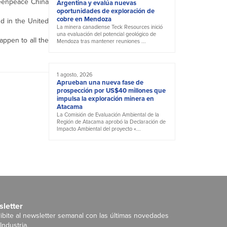
reenpeace China
Argentina y evalúa nuevas
oportunidades de exploración de
cobre en Mendoza
nd in the United
La minera canadiense Teck Resources inició
una evaluación del potencial geológico de
appen to all the
Mendoza tras mantener reuniones ...
1 agosto, 2026
Aprueban una nueva fase de
prospección por US$40 millones que
impulsa la exploración minera en
Atacama
La Comisión de Evaluación Ambiental de la
Región de Atacama aprobó la Declaración de
Impacto Ambiental del proyecto «...
letter
ibite al newsletter semanal con las últimas novedades
Industria.