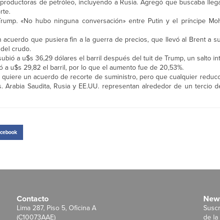
productoras de petróleo, incluyendo a Rusia. Agregó que buscaba lleg
rte.
Trump. «No hubo ninguna conversación» entre Putin y el príncipe M
 acuerdo que pusiera fin a la guerra de precios, que llevó al Brent a s
del crudo.
 subió a u$s 36,29 dólares el barril después del tuit de Trump, un salto in
 a u$s 29,82 el barril, por lo que el aumento fue de 20,53%.
a quiere un acuerdo de recorte de suministro, pero que cualquier reduc
s. Arabia Saudita, Rusia y EE.UU. representan alrededor de un tercio d
cebook
Contacto
News
Lima 287, Piso 5, Oficina A
Suscr
(C10073AAE)
de la 