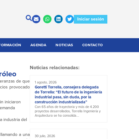
Iniciar sesión
FORMACIÓN
AGENDA
NOTICIAS
CONTACTO
Noticias relacionadas:
róleo
speranzas de que
1 agosto, 2026
ecios provocado
Goretti Torrella, consejera delegada
de Torrella: “El futuro de la ingeniería
industrial pasa, sin duda, por la
n iniciaron
construcción industrializada”
Con 65 años de trayectoria y más de 4.200
 demanda
proyectos desarrollados, Torrella Ingeniería y
Arquitectura se ha consolida...
a industria del
 llamando a una
30 julio, 2026