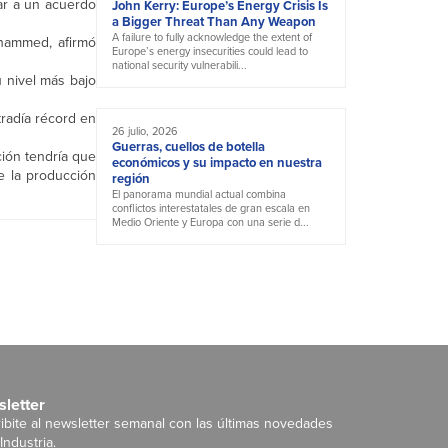
ar a un acuerdo
John Kerry: Europe’s Energy Crisis Is
a Bigger Threat Than Any Weapon
A failure to fully acknowledge the extent of
ohammed, afirmó
Europe’s energy insecurities could lead to
national security vulnerabili...
u nivel más bajo
tradía récord en
26 julio, 2026
Guerras, cuellos de botella
ción tendría que
económicos y su impacto en nuestra
e la producción
región
El panorama mundial actual combina
conflictos interestatales de gran escala en
Medio Oriente y Europa con una serie d...
letter
ibite al newsletter semanal con las últimas novedades
Industria.