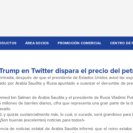
ODUCTOS
ÁREA SOCIOS
PROMOCIÓN COMERCIAL
CENTRO DE 
Trump en Twitter dispara el precio del pet
za intradía, después de que el presidente de Estados Unidos avivó las e
ado por Arabia Saudita y Rusia apuntado a suavizar el derrumbe de pr
ed bin Salman de Arabia Saudita y el presidente de Rusia Vladimir Puti
millones de barriles diarios, cifra que representa una gran parte de la
asado.
 y quizás sustancialmente más, lo cual, si sucede, será grandioso para l
. ¡Son buenas (excelentes) noticias para todos!»
ncia de noticias estatal de Arabia Saudita informó que el reino estaba