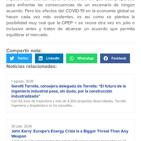
para enfrentar las consecuencias de un escenario de ningún
acuerdo. Pero los efectos del COVID-19 en la economía global se
hacen cada vez más evidentes, es así como se plantea la
posibilidad muy real que la OPEP + se reúna otra vez en julio o
inclusive antes y traten de alcanzar un acuerdo que permita
equilibrar el mercado.
Compartir nota:
Twitter
LinkedIn
WhatsApp
Facebook
Noticias relacionadas:
1 agosto, 2026
Goretti Torrella, consejera delegada de Torrella: “El futuro de la
ingeniería industrial pasa, sin duda, por la construcción
industrializada”
Con 65 años de trayectoria y más de 4.200 proyectos desarrollados, Torrella
Ingeniería y Arquitectura se ha consolida...
30 julio, 2026
John Kerry: Europe’s Energy Crisis Is a Bigger Threat Than Any
Weapon
A failure to fully acknowledge the extent of Europe’s energy insecurities could