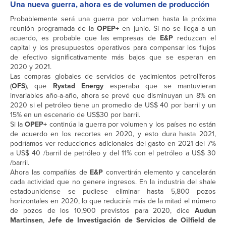
Una nueva guerra, ahora es de volumen de producción
Probablemente será una guerra por volumen hasta la próxima
reunión programada de la
OPEP+
en junio. Si no se llega a un
acuerdo, es probable que las empresas de
E&P
reduzcan el
capital y los presupuestos operativos para compensar los flujos
de efectivo significativamente más bajos que se esperan en
2020 y 2021.
Las compras globales de servicios de yacimientos petrolíferos
(
OFS
), que
Rystad Energy
esperaba que se mantuvieran
invariables año-a-año, ahora se prevé que disminuyan un 8% en
2020 si el petróleo tiene un promedio de US$ 40 por barril y un
15% en un escenario de US$30 por barril.
Si la
OPEP+
continúa la guerra por volumen y los países no están
de acuerdo en los recortes en 2020, y esto dura hasta 2021,
podríamos ver reducciones adicionales del gasto en 2021 del 7%
a US$ 40 /barril de petróleo y del 11% con el petróleo a US$ 30
/barril.
Ahora las compañías de
E&P
convertirán elemento y cancelarán
cada actividad que no genere ingresos. En la industria del shale
estadounidense se pudiese eliminar hasta 5,800 pozos
horizontales en 2020, lo que reduciría más de la mitad el número
de pozos de los 10,900 previstos para 2020, dice
Audun
Martinsen
,
Jefe de Investigación de Servicios de Oilfield de