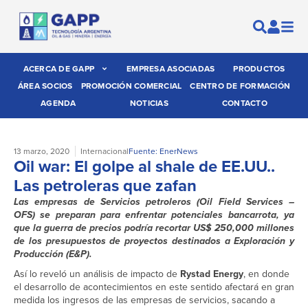
ACERCA DE GAPP
EMPRESA ASOCIADAS
PRODUCTOS
ÁREA SOCIOS
PROMOCIÓN COMERCIAL
CENTRO DE FORMACIÓN
AGENDA
NOTICIAS
CONTACTO
13 marzo, 2020
Internacional
Fuente: EnerNews
Oil war: El golpe al shale de EE.UU..
Las petroleras que zafan
Las empresas de Servicios petroleros (Oil Field Services –
OFS) se preparan para enfrentar potenciales bancarrota, ya
que la guerra de precios podría recortar US$ 250,000 millones
de los presupuestos de proyectos destinados a Exploración y
Producción (E&P).
Así lo reveló un análisis de impacto de
Rystad Energy
, en donde
el desarrollo de acontecimientos en este sentido afectará en gran
medida los ingresos de las empresas de servicios, sacando a