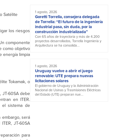
1 agosto, 2026
 Satélite
Goretti Torrella, consejera delegada
de Torrella: “El futuro de la ingeniería
industrial pasa, sin duda, por la
igar los riesgos
construcción industrializada”
Con 65 años de trayectoria y más de 4.200
proyectos desarrollados, Torrella Ingeniería y
. Un componente
Arquitectura se ha consolida...
ne como objetivo
e energía limpia
1 agosto, 2026
Uruguay vuelve a abrir el juego
renovable: UTE prepara nuevas
licitaciones solares
lite Tokamak, o
El gobierno de Uruguay y la Administración
Nacional de Usinas y Trasmisiones Eléctricas
a, JT-60SA debe
del Estado (UTE) preparan nue...
entran en ITER.
 el sistema de
n embargo, será
 ITER, JT-60SA
reparación para