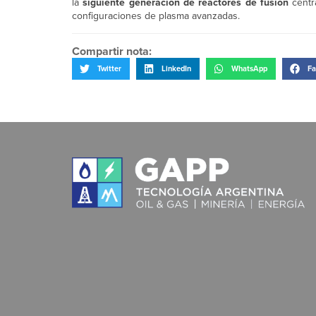
la
siguiente generación de reactores de fusión
centr
configuraciones de plasma avanzadas.
Compartir nota:
Twitter
LinkedIn
WhatsApp
Fa