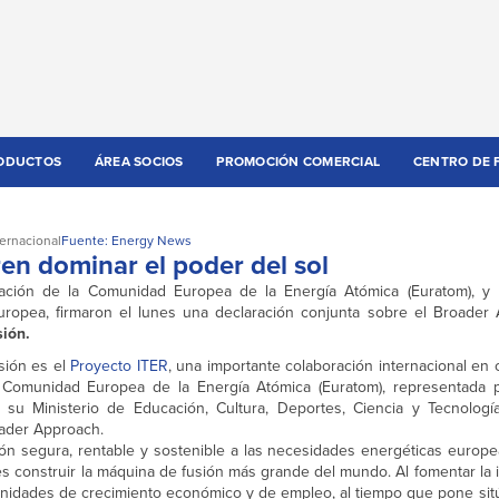
ODUCTOS
ÁREA SOCIOS
PROMOCIÓN COMERCIAL
CENTRO DE 
ternacional
Fuente: Energy News
en dominar el poder del sol
tación de la Comunidad Europea de la Energía Atómica (Euratom), y
uropea, firmaron el lunes una declaración conjunta sobre el Broader
sión.
usión es el
Proyecto ITER
, una importante colaboración internacional en
a Comunidad Europea de la Energía Atómica (Euratom), representada 
su Ministerio de Educación, Cultura, Deportes, Ciencia y Tecnologí
oader Approach.
ión segura, rentable y sostenible a las necesidades energéticas europe
es construir la máquina de fusión más grande del mundo. Al fomentar la 
tunidades de crecimiento económico y de empleo, al tiempo que pone sit