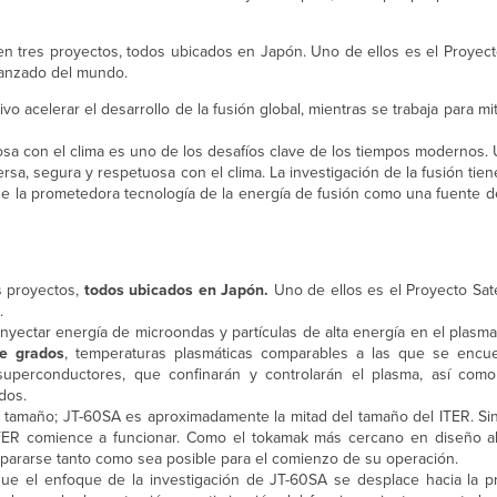
n tres proyectos, todos ubicados en Japón. Uno de ellos es el Proyecto
vanzado del mundo.
o acelerar el desarrollo de la fusión global, mientras se trabaja para mit
osa con el clima es uno de los desafíos clave de los tiempos modernos
rsa, segura y respetuosa con el clima. La investigación de la fusión tie
 de la prometedora tecnología de la energía de fusión como una fuente d
s proyectos,
todos ubicados en Japón.
Uno de ellos es el Proyecto Saté
.
nyectar energía de microondas y partículas de alta energía en el plasm
e grados
, temperaturas plasmáticas comparables a las que se encu
perconductores, que confinarán y controlarán el plasma, así como
dos.
su tamaño; JT-60SA es aproximadamente la mitad del tamaño del ITER. Si
ER comience a funcionar. Como el tokamak más cercano en diseño al
repararse tanto como sea posible para el comienzo de su operación.
ue el enfoque de la investigación de JT-60SA se desplace hacia la p