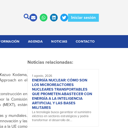
Iniciar sesión
FORMACIÓN
AGENDA
NOTICIAS
CONTACTO
Noticias relacionadas:
 Kazuo Kodama,
1 agosto, 2026
 Approach en el
ENERGÍA NUCLEAR: CÓMO SON
LOS MICROREACTORES
NUCLEARES TRANSPORTABLES
 construcción en
QUE PROMETEN ABASTECER CON
ENERGÍA A LA INTELIGENCIA
por la Comisión
ARTIFICIAL Y LAS BASES
a (MEXT), están
MILITARES
La tecnología busca garantizar el suministro
as y mundiales.
eléctrico en sectores estratégicos y podría
transformar el desarrollo de...
innovación y las
úa a la UE como