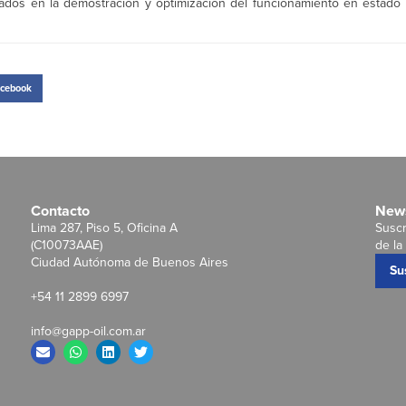
ados en la demostración y optimización del funcionamiento en estado 
cebook
Contacto
News
Lima 287, Piso 5, Oficina A
Suscr
(C10073AAE)
de la 
Ciudad Autónoma de Buenos Aires
Su
+54 11 2899 6997
info@gapp-oil.com.ar