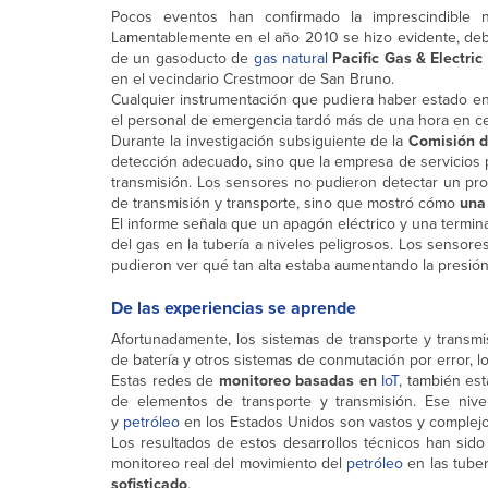
Pocos eventos han confirmado la imprescindible n
Lamentablemente en el año 2010 se hizo evidente, deb
de un gasoducto de
gas natural
Pacific Gas & Electric
en el vecindario Crestmoor de San Bruno.
Cualquier instrumentación que pudiera haber estado en s
el personal de emergencia tardó más de una hora en cer
Durante la investigación subsiguiente de la
Comisión de
detección adecuado, sino que la empresa de servicios p
transmisión. Los sensores no pudieron detectar un prob
de transmisión y transporte, sino que mostró cómo
una
El informe señala que un apagón eléctrico y una termina
del gas en la tubería a niveles peligrosos. Los sensore
pudieron ver qué tan alta estaba aumentando la presión
De las experiencias se aprende
Afortunadamente, los sistemas de transporte y transm
de batería y otros sistemas de conmutación por error, 
Estas redes de
monitoreo basadas en
IoT
, también es
de elementos de transporte y transmisión. Ese nive
y
petróleo
en los Estados Unidos son vastos y complejo
Los resultados de estos desarrollos técnicos han sid
monitoreo real del movimiento del
petróleo
en las tuber
sofisticado
.