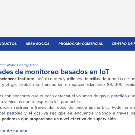
ODUCTOS
ÁREA SOCIOS
PROMOCIÓN COMERCIAL
CENTRO DE 
nte: World Energy Trade
Redes de monitoreo basados en IoT
ciences Institute
, señala que hay millones de millas de tuberías de
pe
o
y el gas también se transportan en aproximadamente 100,000 camio
os con sensores que puedan detectar el volumen de gas o
petróleo
que
s o vehículos que transportan los productos.
ueden rastrear a través de redes de banda ancha LTE. Poder analiz
 del
petróleo
y el gas, ya sea que se encuentre viajando a través de
 poderosa que proporciona un nivel efectivo de supervisión
.
cia de su uso