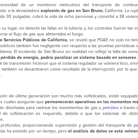
ecesidad de un monitoreo meticuloso del transporte de combustib
ido a la devastadora
explosión de gas en San Bruno
, California. La ru
de 30 pulgadas, cobró la vida de ocho personas y convirtió a 38 vivien
u lugar, no detectó las fallas en la tubería, y los controles fueron tan
rar el flujo de gas que alimentaba el fuego.
 Servicios Públicos de California
, se reveló que PG&E no solo no ten
úblicos también fue negligente con respecto a las pruebas periódicas d
lema. El incidente de San Bruno en realidad no reflejó la falta de sen
 pérdida de energía, podría paralizar un sistema basado en sensores
.
l de transmisión hicieron que el sistema regulador se volviera loco, env
s también se desactivaron como resultado de la interrupción, por lo que
.
isión de última generación son mucho más sofisticados, están equipad
los cuales aseguran que
permanecerán operativos en los momentos más
tán diseñadas para rastrear los movimientos de gas y
petróleo
a través 
l de sofisticación es requerido, debido a que los sistemas de dist
s.
o profundos, proporcionando supervisión y gestión del transporte de
pe
ías ha existido por un tiempo, pero
el análisis de datos se está volv