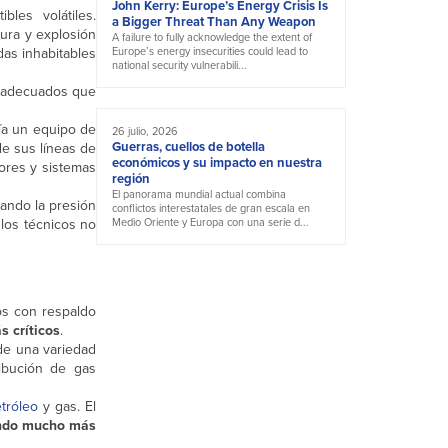
John Kerry: Europe’s Energy Crisis Is
les volátiles.
a Bigger Threat Than Any Weapon
ptura y explosión
A failure to fully acknowledge the extent of
das inhabitables
Europe’s energy insecurities could lead to
national security vulnerabili...
 inadecuados que
ía un equipo de
26 julio, 2026
Guerras, cuellos de botella
e sus líneas de
económicos y su impacto en nuestra
sores y sistemas
región
El panorama mundial actual combina
iando la presión
conflictos interestatales de gran escala en
 los técnicos no
Medio Oriente y Europa con una serie d...
os con respaldo
 críticos
.
de una variedad
ribución de gas
tróleo
y gas. El
iendo mucho más