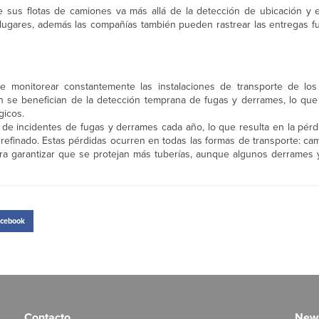
e sus flotas de camiones va más allá de la detección de ubicación y 
lugares, además las compañías también pueden rastrear las entregas fue
e monitorear constantemente las instalaciones de transporte de los
 se benefician de la detección temprana de fugas y derrames, lo que
gicos.
s de incidentes de fugas y derrames cada año, lo que resulta en la pér
refinado. Estas pérdidas ocurren en todas las formas de transporte: ca
para garantizar que se protejan más tuberías, aunque algunos derrames
cebook
Contacto
News