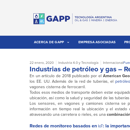
ACERCA DE GAPP
EMPRESA ASOCIADAS
PR
22 enero, 2020
Industria 4.0 y Tecnología
Internacional
Fue
Industrias de petróleo y gas – 
En un artículo de 2018 publicado por el
American Geos
los EE. UU. Además de la red de tuberías, el
petróle
vagones cisterna de ferrocarril.
Todos esos medios de transporte deben estar equipad
ubicación, así como la salud y seguridad de las tubería
Los sensores, en vagones y camiones cisterna se p
información en tiempo real la ubicación y el estado
atravesando una carretera o rieles, es una
combinación
R
edes de monitoreo basados en
: la importan
IoT