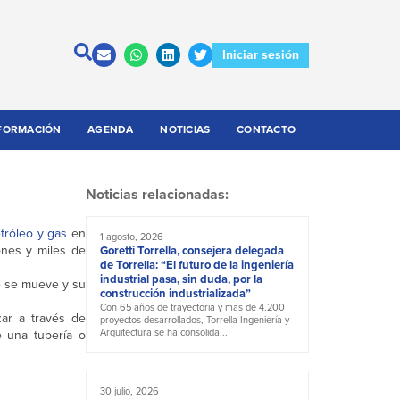
Iniciar sesión
FORMACIÓN
AGENDA
NOTICIAS
CONTACTO
Noticias relacionadas:
tróleo y gas
en
1 agosto, 2026
nes y miles de
Goretti Torrella, consejera delegada
de Torrella: “El futuro de la ingeniería
industrial pasa, sin duda, por la
 se mueve y su
construcción industrializada”
Con 65 años de trayectoria y más de 4.200
ar a través de
proyectos desarrollados, Torrella Ingeniería y
Arquitectura se ha consolida...
 una tubería o
30 julio, 2026