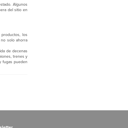
estado. Algunos
ra del sitio en
 productos, los
 no solo ahorra
dida de decenas
miones, trenes y
 y fugas pueden
letter